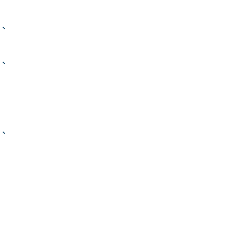
、
、
、