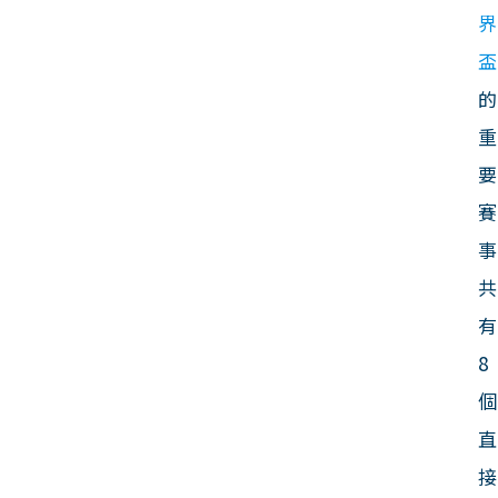
界
盃
的
重
要
賽
事
共
有
8
個
直
接