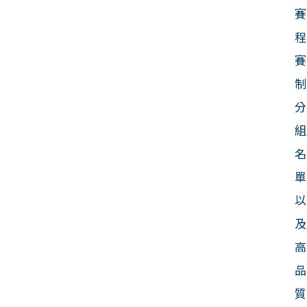
賽
程
賽
制
分
組
名
單
以
及
高
品
質