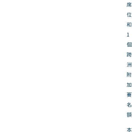
席
位
和
1
個
跨
洲
附
加
賽
名
額
本