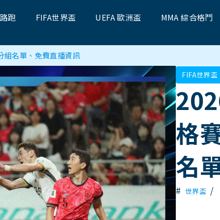
題路跑
FIFA世界盃
UEFA 歐洲盃
MMA 綜合格鬥
、分組名單、免費直播資訊
FIFA世界盃
20
格
名
#
/
世界盃