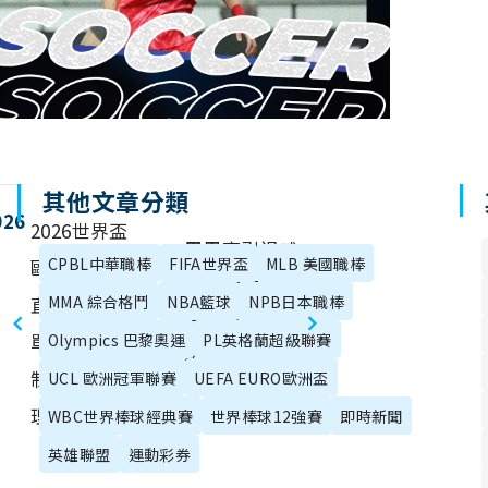
其他文章分類
026
2026世界盃
周思齊引退感
CPBL中華職棒
FIFA世界盃
MLB 美國職棒
歐洲區資格賽
言全文在這
直播、分組名
MMA 綜合格鬥
NBA籃球
NPB日本職棒
裡！淚灑大巨
單、賽程、賽
Olympics 巴黎奧運
PL英格蘭超級聯賽
蛋不忘金句
制資訊總整
UCL 歐洲冠軍聯賽
UEFA EURO歐洲盃
「兄弟齊心」
理！
WBC世界棒球經典賽
世界棒球12強賽
即時新聞
英雄聯盟
運動彩券