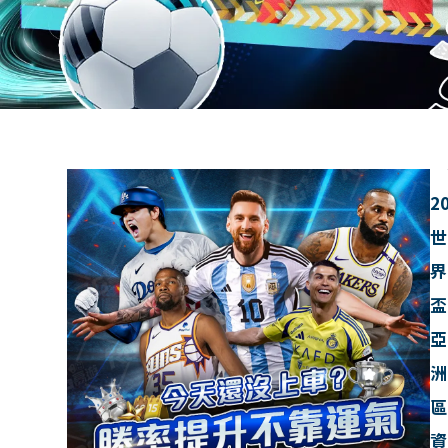
2
世
界
盃
亞
洲
區
資