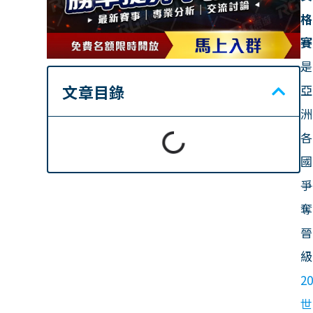
格
賽
是
文章目錄
亞
洲
各
國
爭
奪
晉
級
2
世