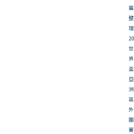
篇
整
理
2
世
界
盃
亞
洲
區
外
圍
賽