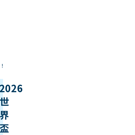
！
2026
世
界
盃