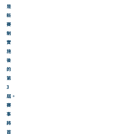
是
新
賽
制
實
施
後
的
第
3
屆。
賽
事
將
首