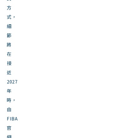
方
式，
細
節
將
在
接
近
2027
年
時，
由
FIBA
官
網