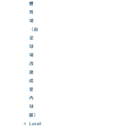
體
育
場
（由
足
球
場
改
建
成
室
內
球
館）
Lusail