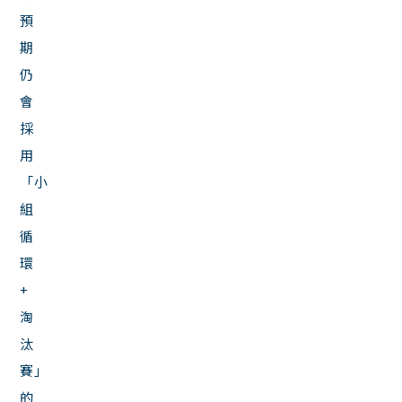
預
期
仍
會
採
用
「小
組
循
環
+
淘
汰
賽」
的