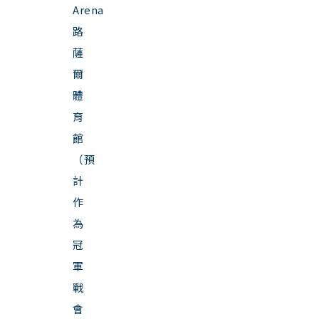
Arena
路
薩
爾
體
育
館
（預
計
作
為
冠
軍
戰
會