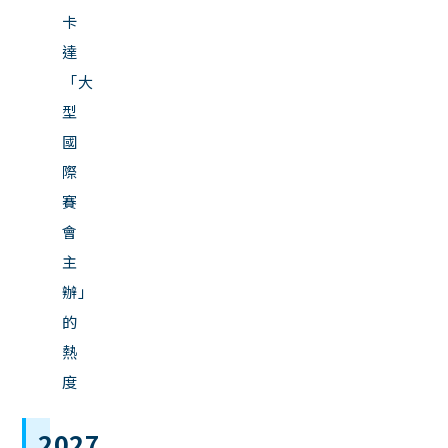
卡
達
「大
型
國
際
賽
會
主
辦」
的
熱
度
2027