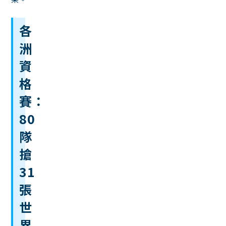
各
洲
資
格
賽：
80
隊
搶
31
張
世
界