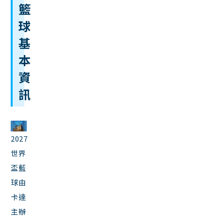
籃
球
基
本
資
訊
2027
世界
盃藍
球由
卡達
主辦