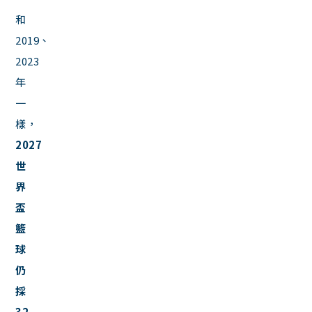
和
2019、
2023
年
一
樣，
2027
世
界
盃
籃
球
仍
採
32