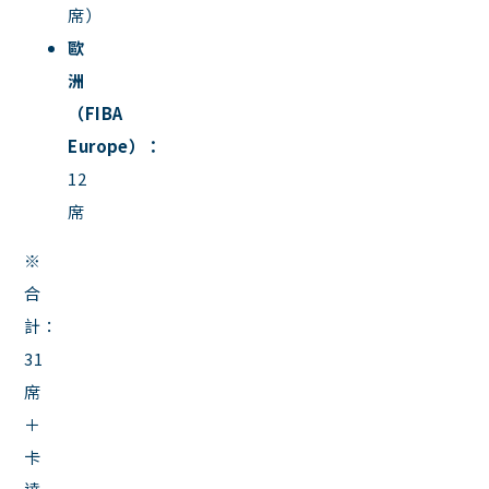
席）
歐
洲
（FIBA
Europe）：
12
席
※
合
計：
31
席
＋
卡