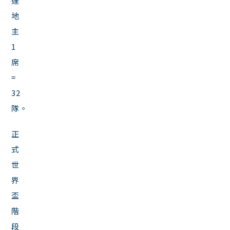
達
地
主
1
席
=
32
隊。
正
式
世
界
盃
階
段