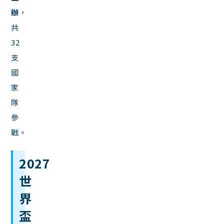
辦
，
共
32
支
國
家
隊
參
戰。
2027
世
界
盃