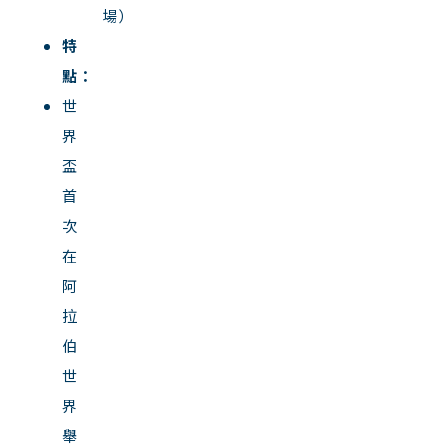
場）
特
點：
世
界
盃
首
次
在
阿
拉
伯
世
界
舉