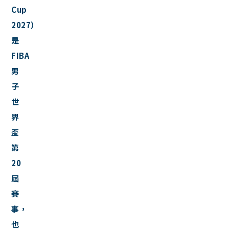
Cup
2027）
是
FIBA
男
子
世
界
盃
第
20
屆
賽
事，
也