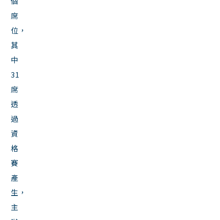
個
席
位，
其
中
31
席
透
過
資
格
賽
產
生，
主