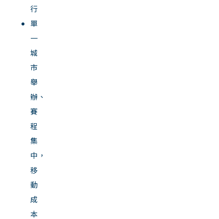
行
單
一
城
市
舉
辦、
賽
程
集
中，
移
動
成
本