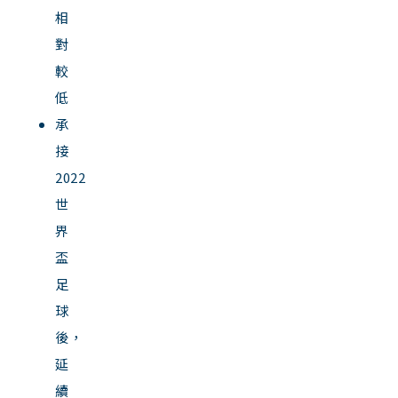
相
對
較
低
承
接
2022
世
界
盃
足
球
後，
延
續