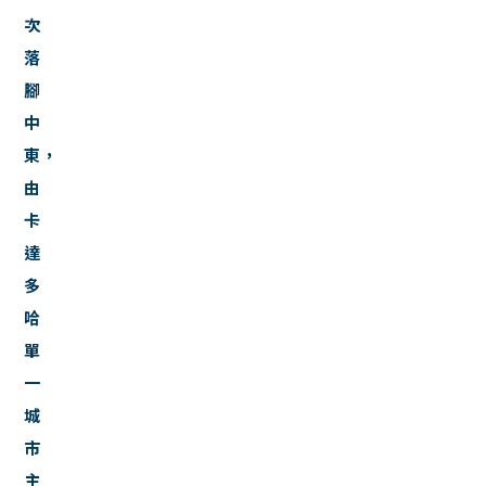
次
落
腳
中
東，
由
卡
達
多
哈
單
一
城
市
主