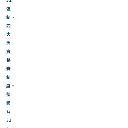
強
制、
四
大
洲
資
格
賽
制
度
。
整
體
有
32