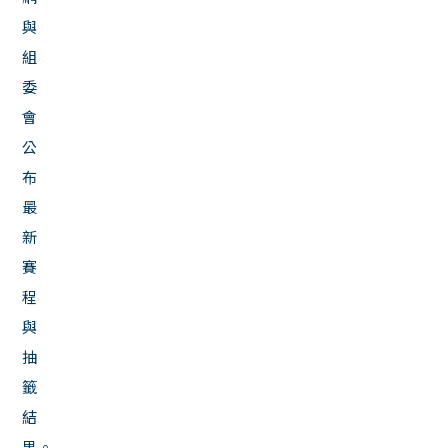
與
組
委
會
公
布
最
新
賽
程
與
抽
籤
結
果。