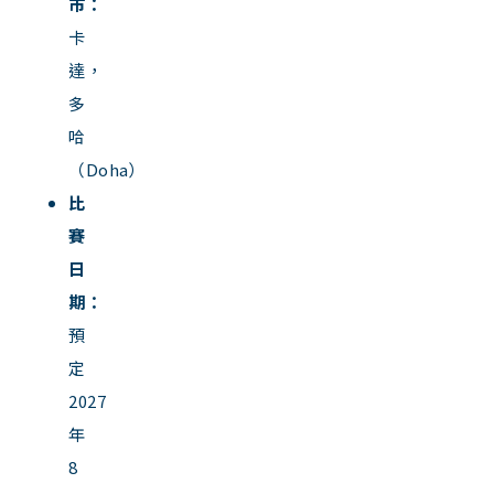
市：
卡
達，
多
哈
（Doha）
比
賽
日
期：
預
定
2027
年
8