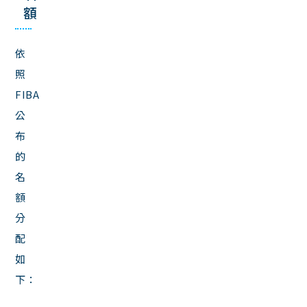
額
依
照
FIBA
公
布
的
名
額
分
配
如
下：