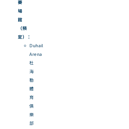
賽
場
館
（預
定）：
Duhail
Arena
杜
海
勒
體
育
俱
樂
部