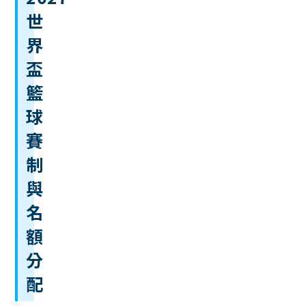
世
界
盃
籃
球
賽
制
與
名
額
分
配