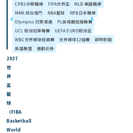
【灰熊對快
章
CPBL中華職棒
FIFA世界盃
MLB 美國職棒
人包】2026 世
目
艇】NBA直播
MMA 綜合格鬥
NBA籃球
NPB日本職棒
界盃看球必
錄
LIVE線上看、
Olympics 巴黎奧運
PL英格蘭超級聯賽
備！越位、點
11/29美國職籃
UCL 歐洲冠軍聯賽
UEFA EURO歐洲盃
球、波膽與紅
轉播
WBC世界棒球經典賽
世界棒球12強賽
即時新聞
黃牌一次搞懂
英雄聯盟
運動彩券
2027
世
界
盃
籃
球
（FIBA
Basketball
World