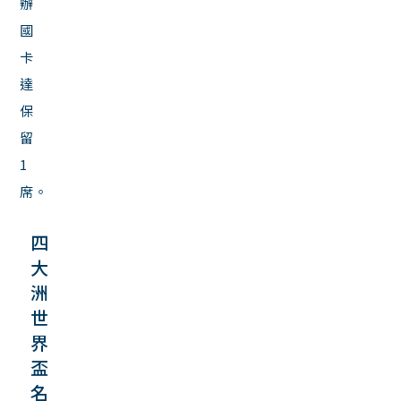
辦
國
卡
達
保
留
1
席。
四
大
洲
世
界
盃
名