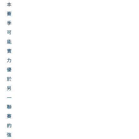
本
賽
季
可
能
實
力
優
於
另
一
聯
賽
的
強