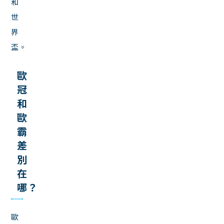
和
世
界
盃。
歐
冠
和
歐
霸
差
別
在
哪？
歐