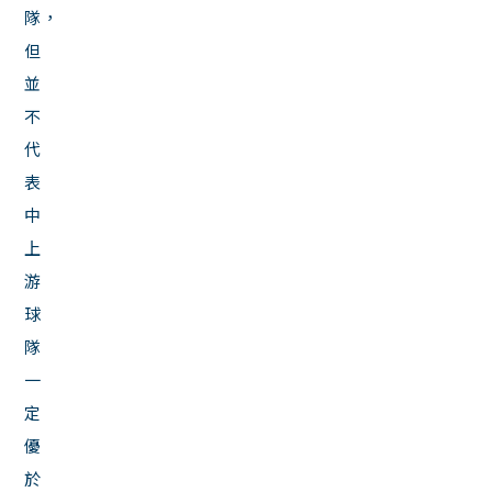
隊，
但
並
不
代
表
中
上
游
球
隊
一
定
優
於