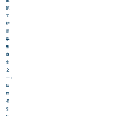
頂
尖
的
俱
樂
部
賽
事
之
一，
每
屆
吸
引