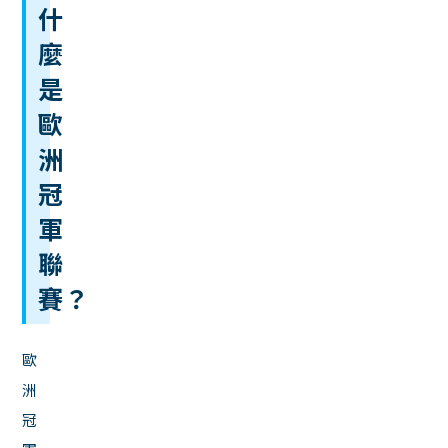
什
麼
是
歐
洲
冠
軍
聯
賽？
歐
洲
冠