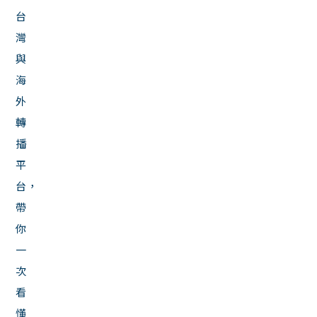
台
灣
與
海
外
轉
播
平
台，
帶
你
一
次
看
懂