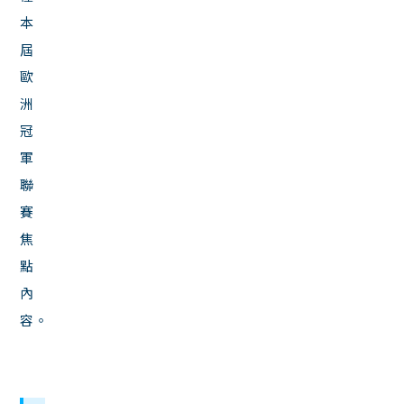
本
屆
歐
洲
冠
軍
聯
賽
焦
點
內
容。