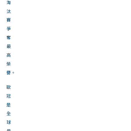
淘
汰
賽
爭
奪
最
高
榮
譽。
歐
冠
是
全
球
最