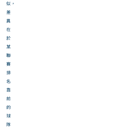
似，
差
異
在
於
某
聯
賽
排
名
靠
前
的
球
隊