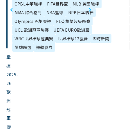
章
CPBL中華職棒
FIFA世界盃
MLB 美國職棒
打｜賽程、球
盃｜賽程、戰
目
MMA 綜合格鬥
NBA籃球
NPB日本職棒
星、分組資訊
績、分組名單
錄
Olympics 巴黎奧運
PL英格蘭超級聯賽
全解析
完整資訊
UCL 歐洲冠軍聯賽
UEFA EURO歐洲盃
WBC世界棒球經典賽
世界棒球12強賽
即時新聞
英雄聯盟
運動彩券
掌
握
2025-
26
歐
洲
冠
軍
聯