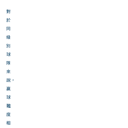
對
於
同
級
別
球
隊
來
說，
贏
球
難
度
相