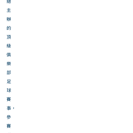
總
主
辦
的
頂
級
俱
樂
部
足
球
賽
事，
參
賽