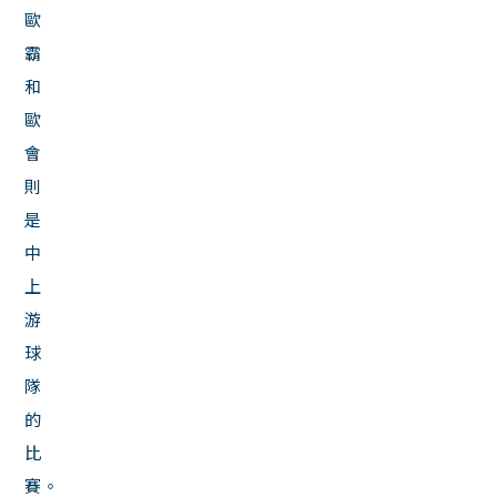
歐
霸
和
歐
會
則
是
中
上
游
球
隊
的
比
賽。