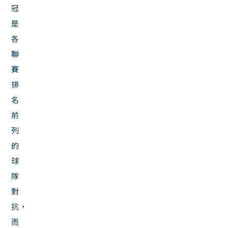
冠
是
各
聯
賽
排
名
前
列
的
球
隊
對
抗，
而