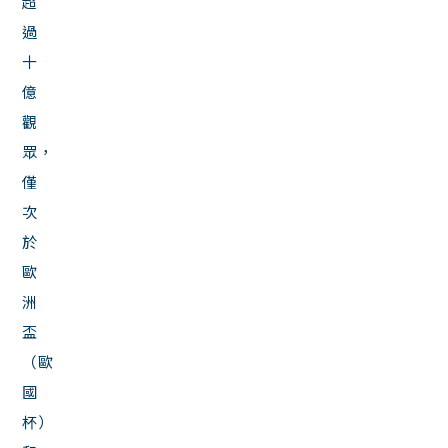
超
過
十
億
觀
眾，
僅
次
於
歐
洲
盃
（歐
國
杯）