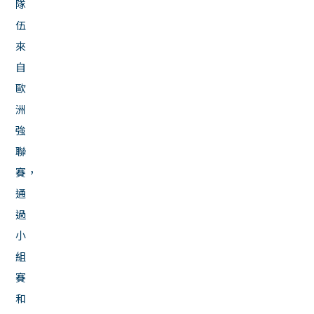
隊
伍
來
自
歐
洲
強
聯
賽，
通
過
小
組
賽
和