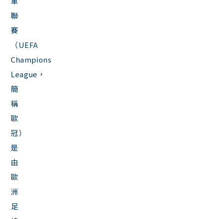
軍
聯
賽
（UEFA
Champions
League，
簡
稱
歐
冠）
是
由
歐
洲
足