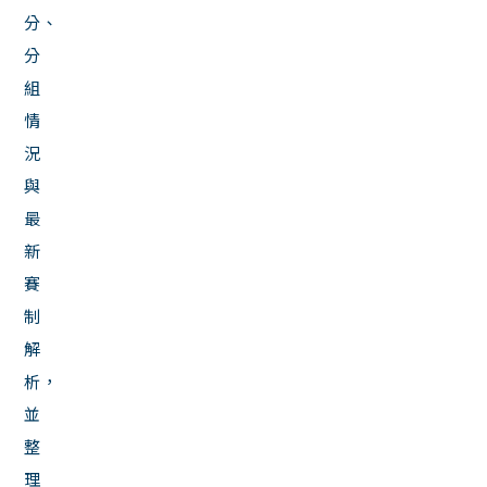
分、
分
組
情
況
與
最
新
賽
制
解
析，
並
整
理