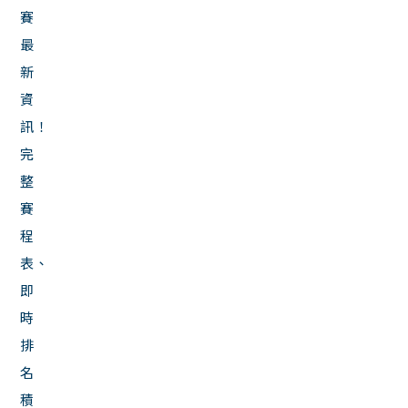
賽
最
新
資
訊！
完
整
賽
程
表、
即
時
排
名
積