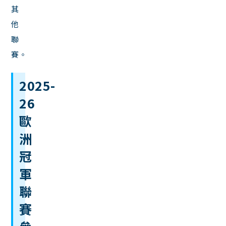
其
他
聯
賽。
2025-
26
歐
洲
冠
軍
聯
賽