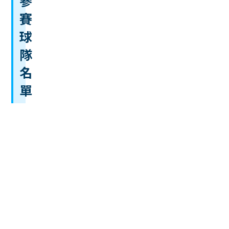
參
賽
球
隊
名
單
國家
參賽球隊
阿
賈
克
斯
、
荷
P