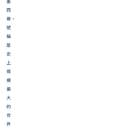
墨
西
哥，
號
稱
是
史
上
規
模
最
大
的
世
界