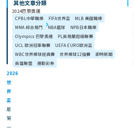
其他文章分類
文
2024巴黎奧運
章
CPBL中華職棒
FIFA世界盃
MLB 美國職棒
－台灣選手名
目
MMA 綜合格鬥
NBA籃球
NPB日本職棒
單、巴黎奧運
錄
Olympics 巴黎奧運
PL英格蘭超級聯賽
項目總整理！
UCL 歐洲冠軍聯賽
UEFA EURO歐洲盃
WBC世界棒球經典賽
世界棒球12強賽
即時新聞
英雄聯盟
運動彩券
2026
世
界
盃
是
第
一