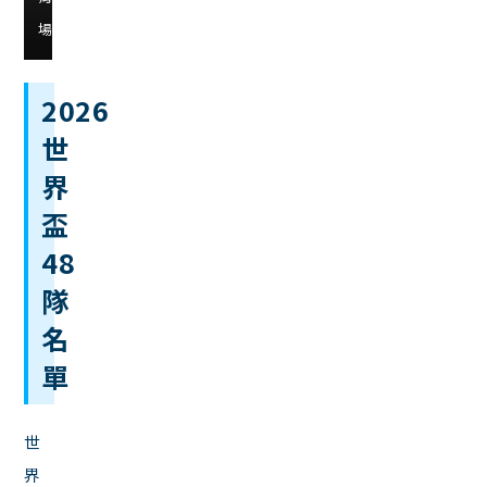
場
2026
世
界
盃
48
隊
名
單
世
界