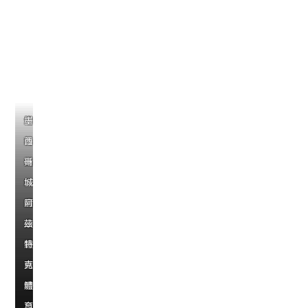
世
界
盃
場
地
洛
休
亞
紐
堪
墨
杉
士
特
約-
薩
西
磯-
頓-
蘭
大
斯
哥
SoFi
NRG
大-
都
城-
城-
體
體
賓
會
箭
阿
育
育
士
人
頭
茲
足
場
體
壽
體
特
球
育
體
育
克
場
場
育
場
體
場
育