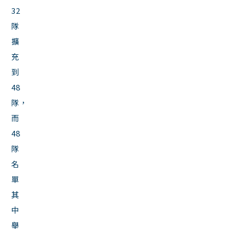
32
隊
擴
充
到
48
隊，
而
48
隊
名
單
其
中
舉