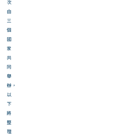
次
由
三
個
國
家
共
同
舉
辦，
以
下
將
整
理