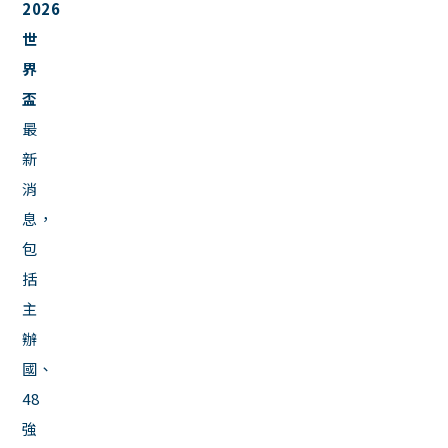
2026
世
界
盃
最
新
消
息，
包
括
主
辦
國、
48
強