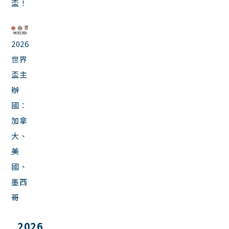
盃！
2026
世界
盃主
辦
國：
加拿
大、
美
國、
墨西
哥
2026