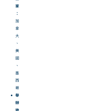
家
：
加
拿
大
、
美
國
、
墨
西
哥
舉
辦
地