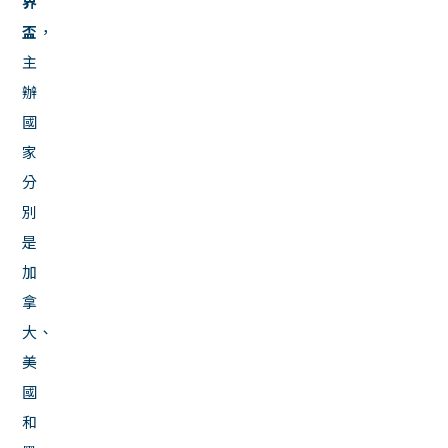
界
盃
，
主
辦
國
家
分
別
是
加
拿
大、
美
國
和