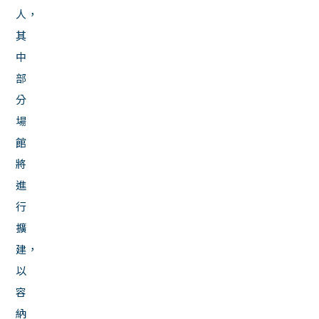
人，
其
中
部
分
場
館
將
進
行
擴
建，
以
容
納