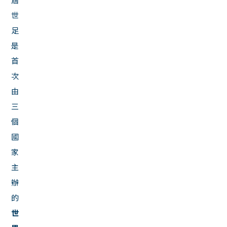
世
足
是
首
次
由
三
個
國
家
主
辦
的
世