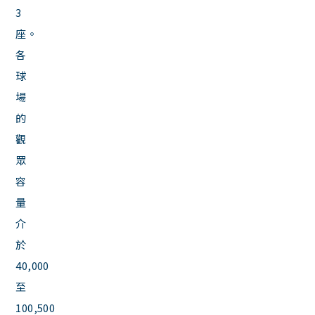
3
座。
各
球
場
的
觀
眾
容
量
介
於
40,000
至
100,500