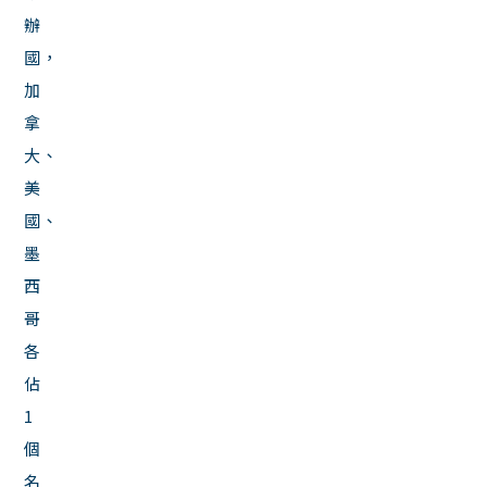
辦
國，
加
拿
大、
美
國、
墨
西
哥
各
佔
1
個
名