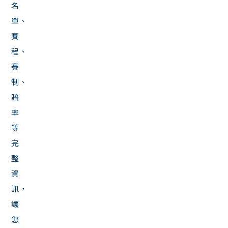
名
單、
賽
程、
賽
制、
賠
率
等
完
整
資
訊，
讓
您