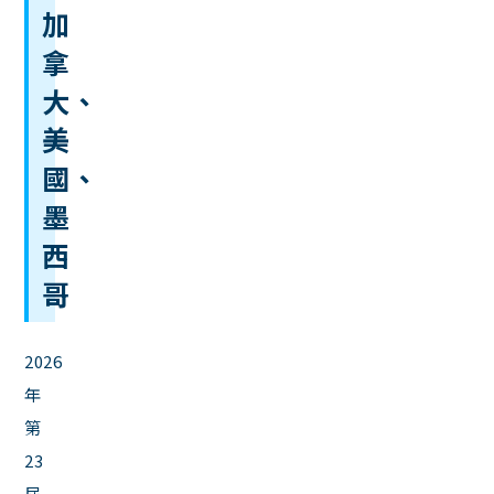
加
拿
大、
美
國、
墨
西
哥
2026
年
第
23
屆