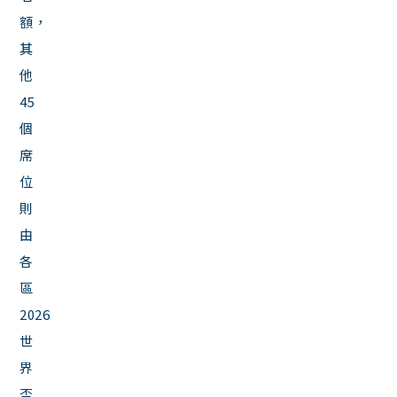
額，
其
他
45
個
席
位
則
由
各
區
2026
世
界
盃