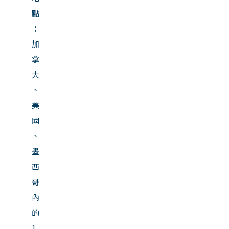
點
：
加
拿
大
、
美
國
、
墨
西
哥
內
的
1