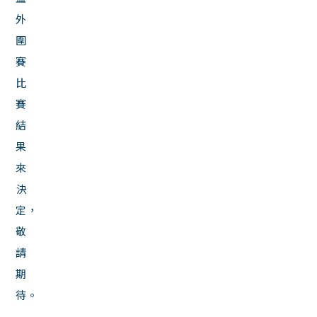
外
圍
賽
比
賽
結
果
來
決
定，
敬
請
期
待。