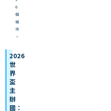
6
個
城
市
。
2026
世
界
盃
主
辦
國：