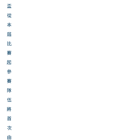
盃
從
本
屆
比
賽
起
參
賽
隊
伍
將
首
次
由