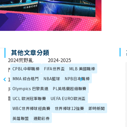
其他文章分類
2024荒野亂
2024-2025
CPBL中華職棒
FIFA世界盃
MLB 美國職棒
鬥全球錦標賽
NBA賽事懶人
11/1登場！快
MMA 綜合格鬥
NBA籃球
包：賽程、賽
NPB日本職棒
來預測結果贏
制、直播最新
Olympics 巴黎奧運
PL英格蘭超級聯賽
取遊戲積分
資訊！
UCL 歐洲冠軍聯賽
UEFA EURO歐洲盃
WBC世界棒球經典賽
世界棒球12強賽
即時新聞
英雄聯盟
運動彩券