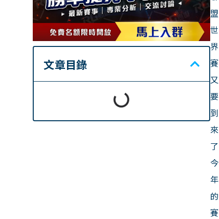
盟
世
界
文章目錄
賽
又
要
到
來
了
今
年
的
賽