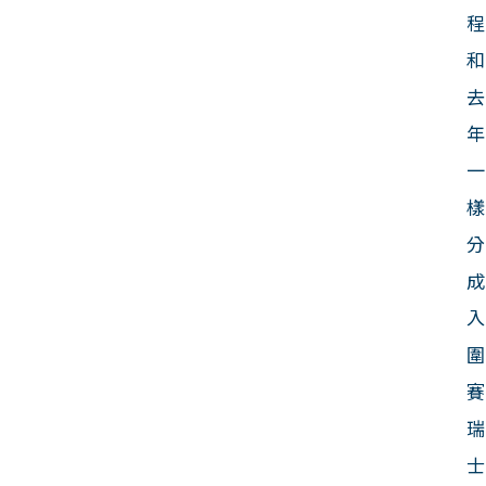
程
和
去
年
一
樣
分
成
入
圍
賽
瑞
士