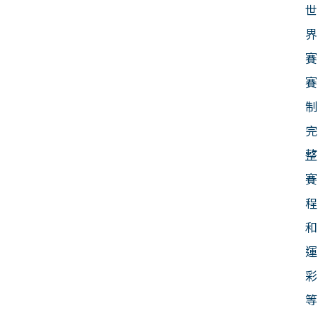
世
界
賽
賽
制
完
整
賽
程
和
運
彩
等