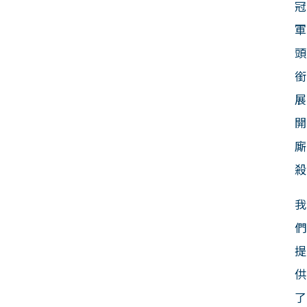
冠
軍
頭
銜
展
開
廝
殺
我
們
提
供
了