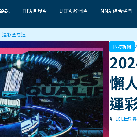
題路跑
FIFA世界盃
UEFA 歐洲盃
MMA 綜合格鬥
、運彩全在這！
即時新聞
2
20
懶
運
#
LOL世界賽