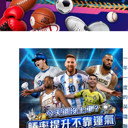
一
年
一
度
的
英
雄
聯