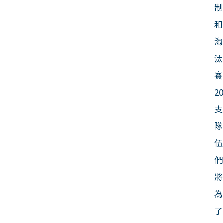
制
和
淘
汰
賽
2
支
隊
伍
們
將
為
了