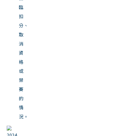
臨
扣
分、
取
消
資
格
或
禁
賽
的
情
況。