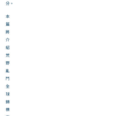
分。
本
篇
將
介
紹
荒
野
亂
鬥
全
球
錦
標