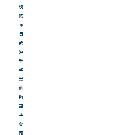
規
的
隊
伍
或
選
手
將
受
到
懲
罰
將
會
面