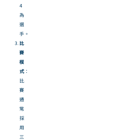
4
為
選
手。
比
賽
模
式
：
比
賽
通
常
採
用
三