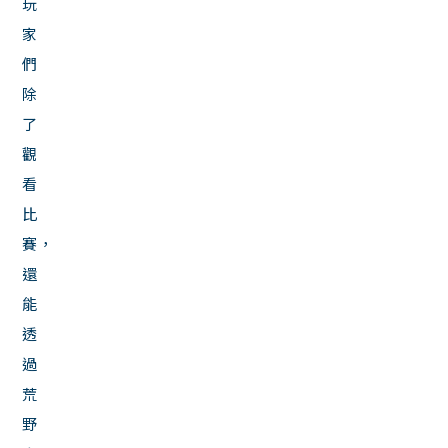
玩
家
們
除
了
觀
看
比
賽，
還
能
透
過
荒
野