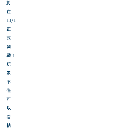
將
在
11/1
正
式
開
戰！
玩
家
不
僅
可
以
看
精