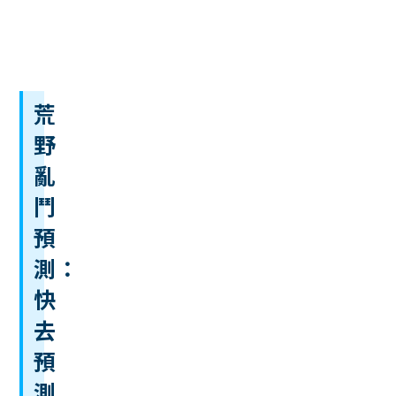
賽
賽
程
荒
野
亂
鬥
預
測：
快
去
預
測