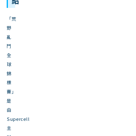
紹
「荒
野
亂
鬥
全
球
錦
標
賽」
是
由
Supercell
主