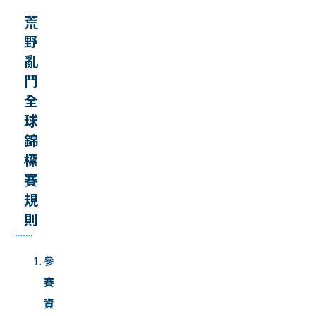
荒
野
亂
鬥
全
球
錦
標
賽
規
則
參
賽
資