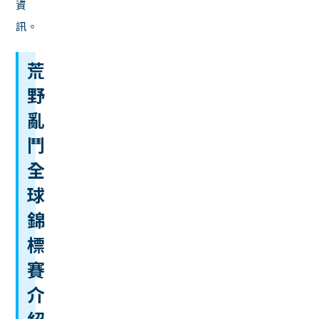
資
訊。
荒
野
亂
鬥
全
球
錦
標
賽
介