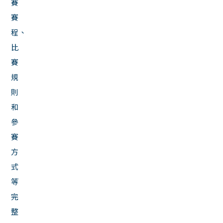
賽
賽
程、
比
賽
規
則
和
參
賽
方
式
等
完
整