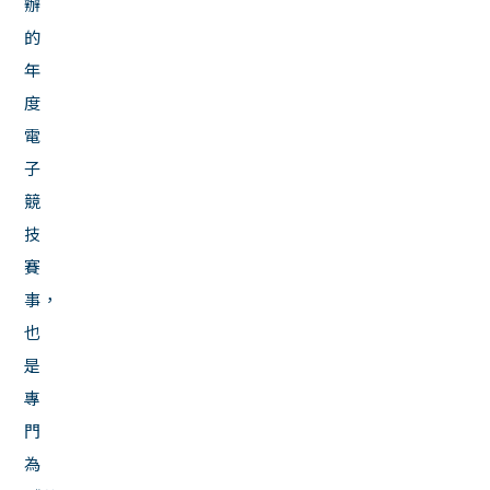
辦
的
年
度
電
子
競
技
賽
事，
也
是
專
門
為