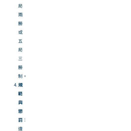
局
兩
勝
或
五
局
三
勝
制。
規
範
與
懲
罰
：
違