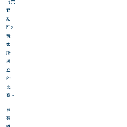
《荒
野
亂
鬥》
玩
家
所
設
立
的
比
賽。
參
賽
隊