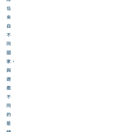
伍
來
自
不
同
國
家，
與
遊
戲
不
同
的
是
錦