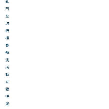
亂
鬥
全
球
錦
標
賽
預
測
活
動
來
獲
得
遊