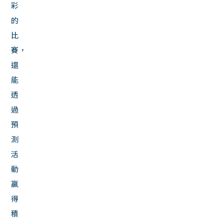
彩
的
比
賽，
還
能
透
過
預
測
活
動
贏
得
積