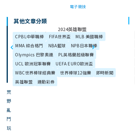
電子競技
其他文章分類
文
2024英雄聯盟
2024-25歐冠盃
章
CPBL中華職棒
FIFA世界盃
MLB 美國職棒
世界賽懶人
目
完整賽程、排
MMA 綜合格鬥
NBA籃球
NPB日本職棒
包：賽程、時
錄
名積分、轉播
Olympics 巴黎奧運
PL英格蘭超級聯賽
間、運彩全在
全在這！
UCL 歐洲冠軍聯賽
UEFA EURO歐洲盃
這！
WBC世界棒球經典賽
世界棒球12強賽
即時新聞
英雄聯盟
運動彩券
荒
野
亂
鬥
玩