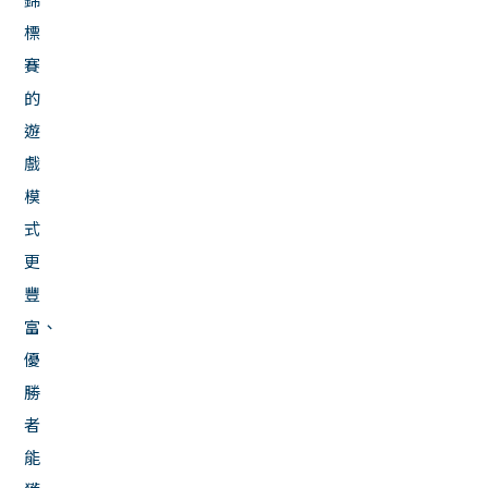
標
賽
的
遊
戲
模
式
更
豐
富、
優
勝
者
能