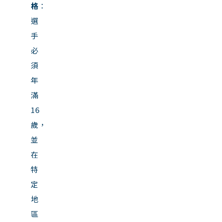
格
：
選
手
必
須
年
滿
16
歲，
並
在
特
定
地
區