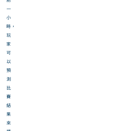
一
小
時，
玩
家
可
以
預
測
比
賽
結
果
來