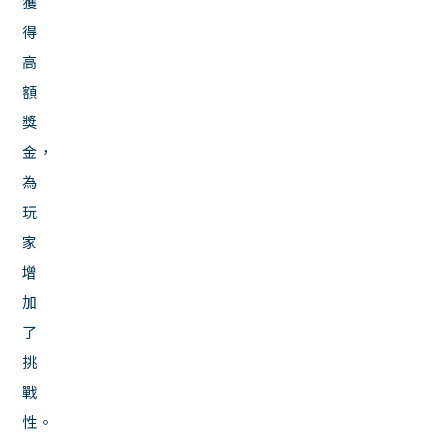
獲
得
高
額
獎
金，
為
玩
家
增
加
了
挑
戰
性。