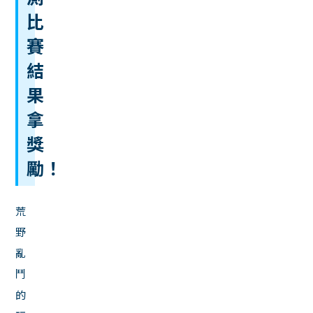
比
賽
結
果
拿
獎
勵！
荒
野
亂
鬥
的