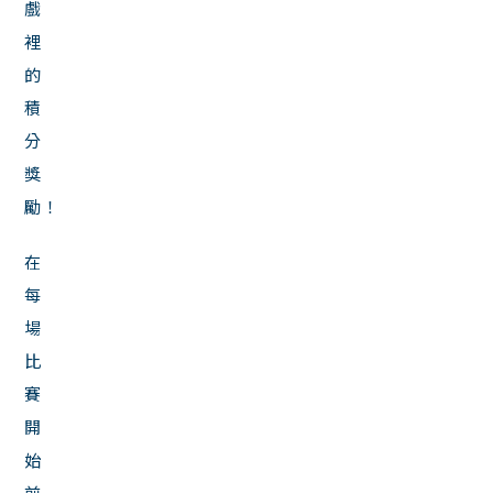
戲
裡
的
積
分
獎
勵！
在
每
場
比
賽
開
始
前