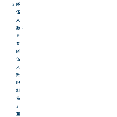
隊
伍
人
數
：
參
賽
隊
伍
人
數
限
制
為
3
至