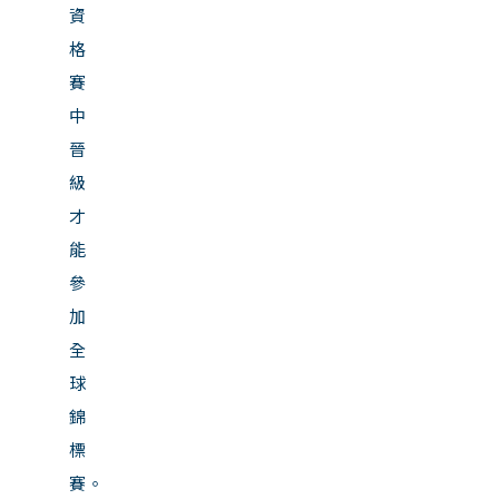
資
格
賽
中
晉
級
才
能
參
加
全
球
錦
標
賽。