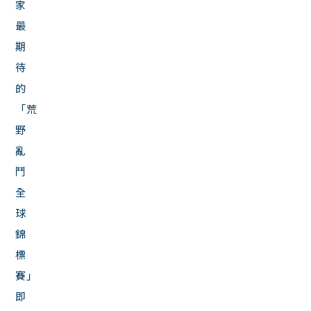
家
最
期
待
的
「荒
野
亂
鬥
全
球
錦
標
賽」
即