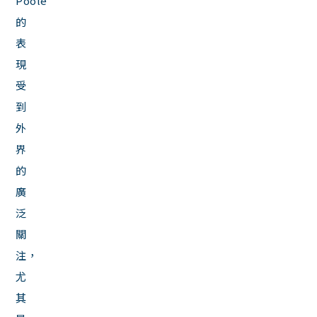
Poole
的
表
現
受
到
外
界
的
廣
泛
關
注，
尤
其