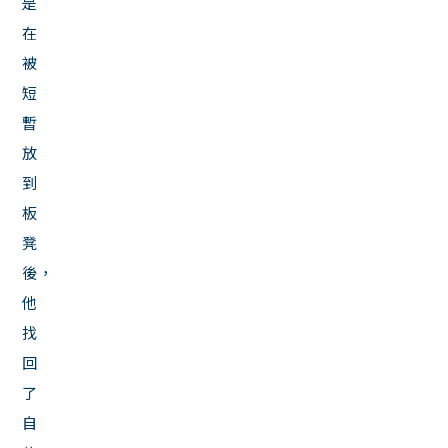
是
在
被
短
暫
放
到
板
凳
後，
他
找
回
了
自