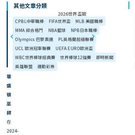
其他文章分類
文
2026世界盃歐
章
CPBL中華職棒
FIFA世界盃
MLB 美國職棒
洲區資格賽直
目
MMA 綜合格鬥
NBA籃球
NPB日本職棒
MMA跟UFC差
播、分組名
錄
Olympics 巴黎奧運
PL英格蘭超級聯賽
別是什麼？
單、賽程、賽
UCL 歐洲冠軍聯賽
UEFA EURO歐洲盃
制資訊總整
WBC世界棒球經典賽
世界棒球12強賽
即時新聞
理！
英雄聯盟
運動彩券
華
盛
頓
巫
師
在
2024-