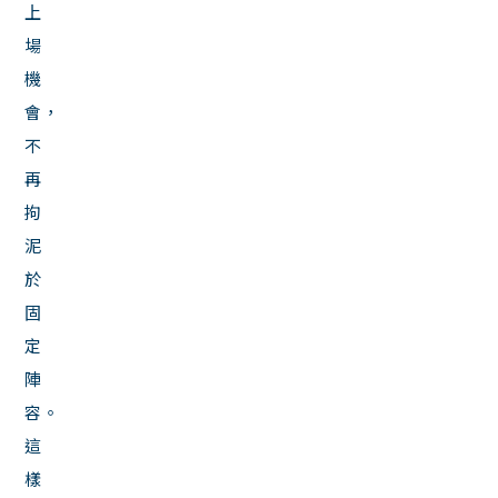
上
場
機
會，
不
再
拘
泥
於
固
定
陣
容。
這
樣