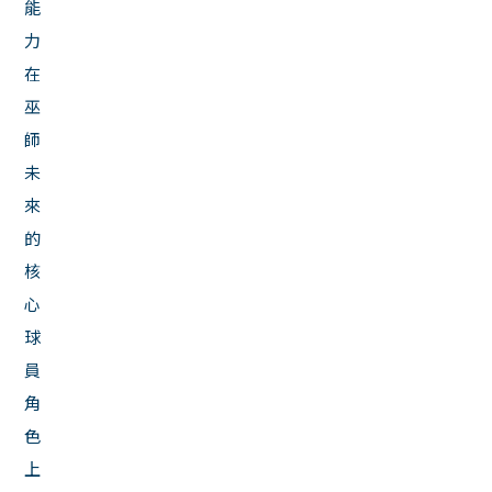
能
力
在
巫
師
未
來
的
核
心
球
員
角
色
上