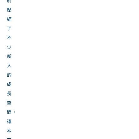
前
壓
縮
了
不
少
新
人
的
成
長
空
間，
讓
本