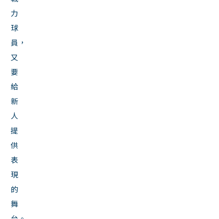
力
球
員，
又
要
給
新
人
提
供
表
現
的
舞
台。