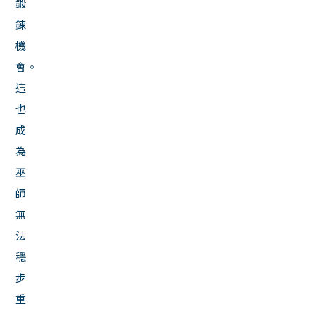
鍛
鍊
機
會。
這
也
成
為
巫
師
無
法
穩
步
重