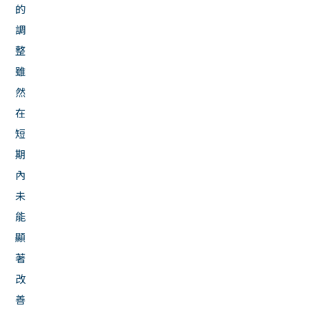
的
調
整
雖
然
在
短
期
內
未
能
顯
著
改
善