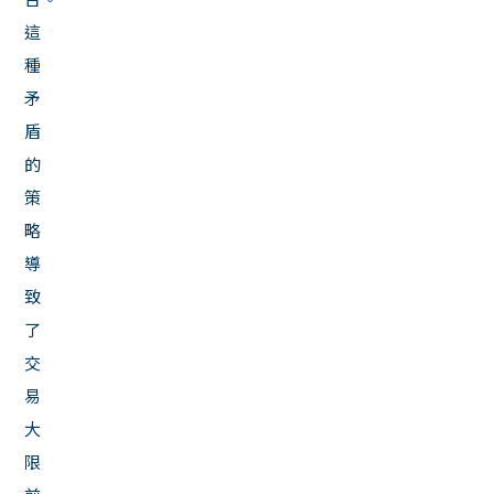
這
種
矛
盾
的
策
略
導
致
了
交
易
大
限