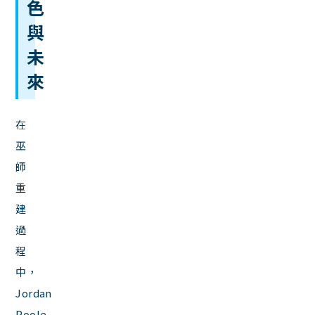
色
與
未
來
在
巫
師
重
建
過
程
中，
Jordan
Poole