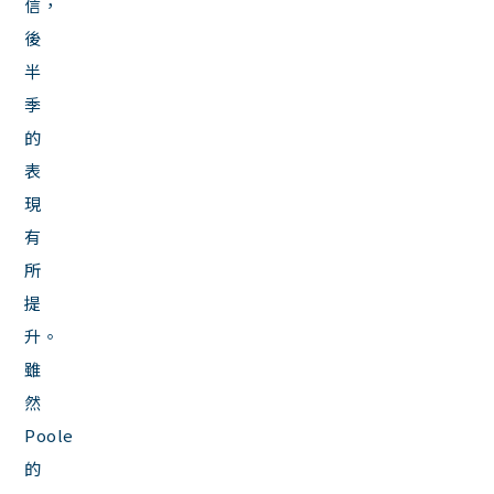
信，
後
半
季
的
表
現
有
所
提
升。
雖
然
Poole
的