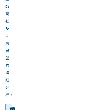
師
現
狀
及
未
來
展
望
的
詳
細
分
析。
重