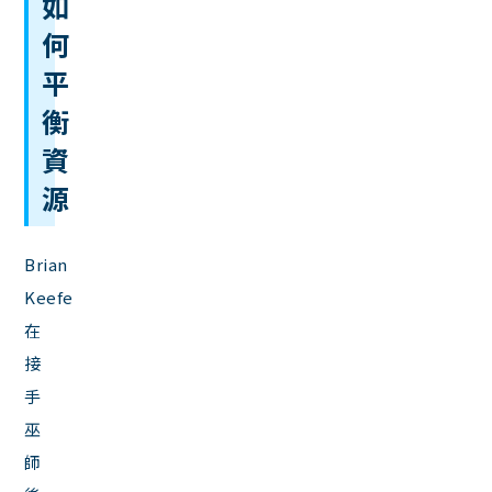
如
何
平
衡
資
源
Brian
Keefe
在
接
手
巫
師