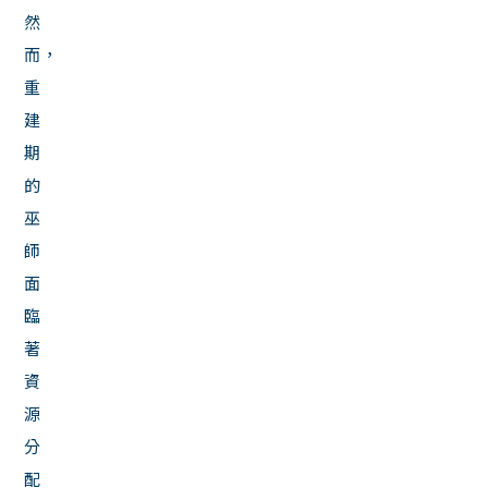
然
而，
重
建
期
的
巫
師
面
臨
著
資
源
分
配