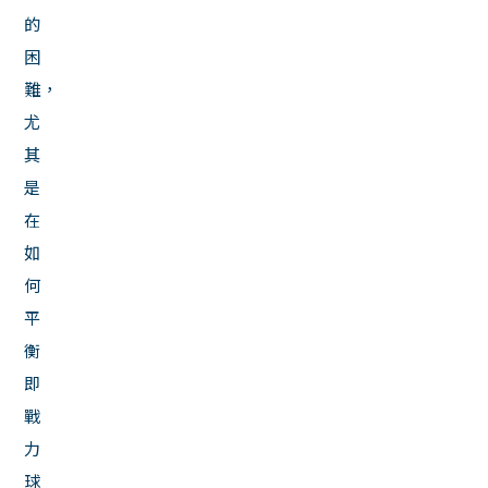
的
困
難，
尤
其
是
在
如
何
平
衡
即
戰
力
球