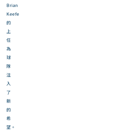
Brian
Keefe
的
上
任
為
球
隊
注
入
了
新
的
希
望。