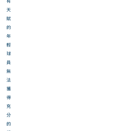
有
天
賦
的
年
輕
球
員
無
法
獲
得
充
分
的