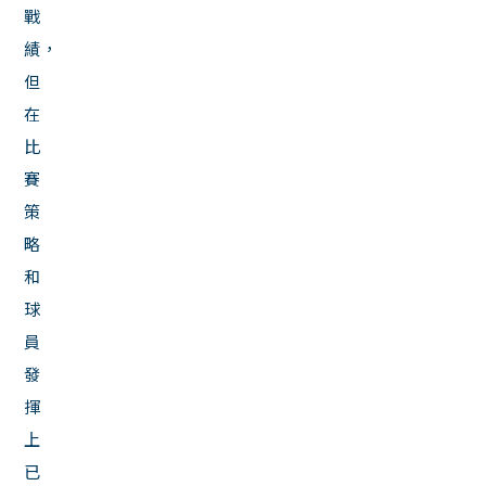
戰
績，
但
在
比
賽
策
略
和
球
員
發
揮
上
已