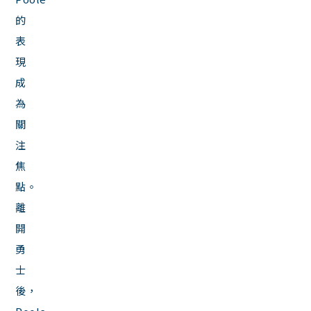
的
表
現
成
為
關
注
焦
點。
離
開
勇
士
後，