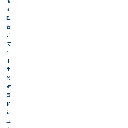
後，
面
臨
著
如
何
在
中
生
代
球
員
和
新
血