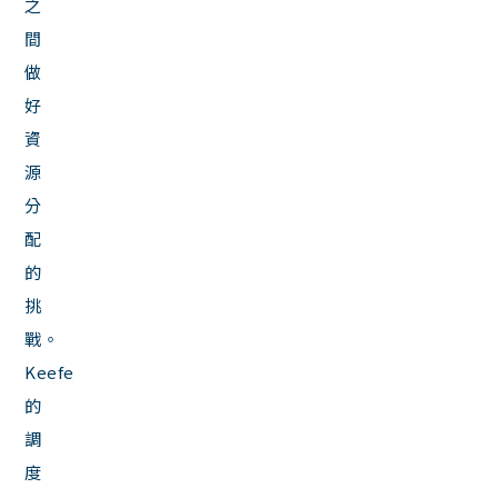
之
間
做
好
資
源
分
配
的
挑
戰。
Keefe
的
調
度