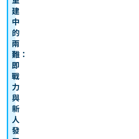
建
中
的
兩
難：
即
戰
力
與
新
人
發