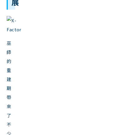
展
巫
師
的
重
建
期
帶
來
了
不
少