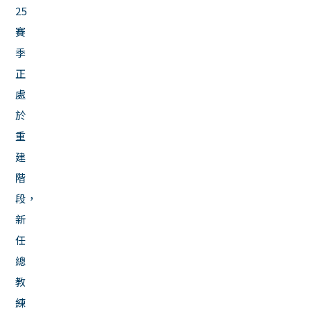
25
賽
季
正
處
於
重
建
階
段，
新
任
總
教
練