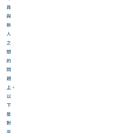
員
與
新
人
之
間
的
問
題
上。
以
下
是
對
巫