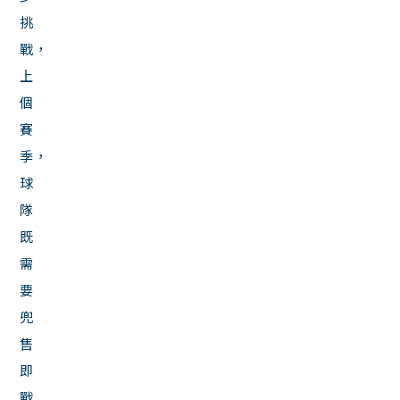
挑
戰，
上
個
賽
季，
球
隊
既
需
要
兜
售
即
戰