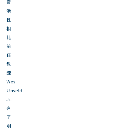
靈
活
性
相
比
前
任
教
練
Wes
Unseld
Jr.
有
了
明