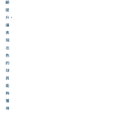
顯
提
升，
讓
表
現
出
色
的
球
員
能
夠
獲
得