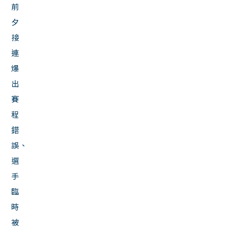
前
夕
接
連
爆
出
賽
程
錯
誤、
選
手
臨
時
被