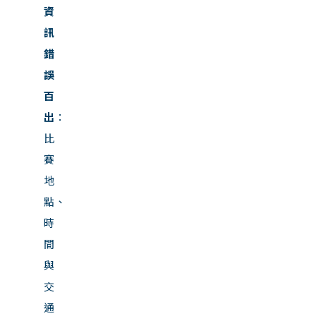
資
訊
錯
誤
百
出
：
比
賽
地
點、
時
間
與
交
通