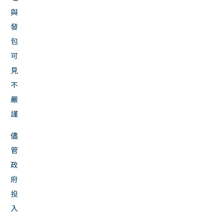
與
發
包
可
見
不
嚴
謹
儘
管
政
府
投
入