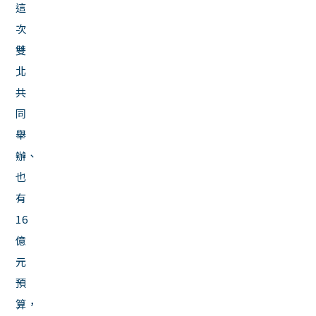
這
次
雙
北
共
同
舉
辦、
也
有
16
億
元
預
算，