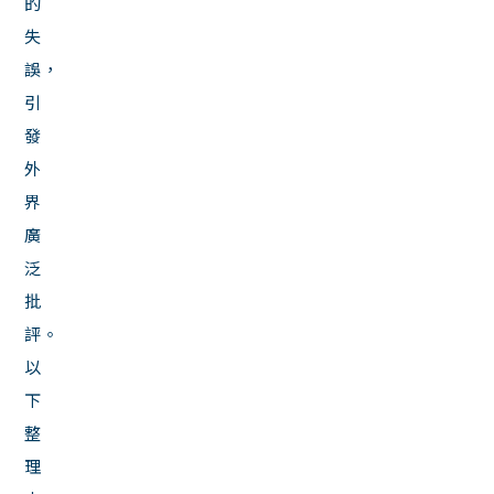
的
失
誤，
引
發
外
界
廣
泛
批
評。
以
下
整
理