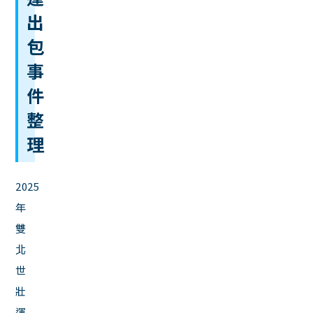
出
包
事
件
整
理
2025
年
雙
北
世
壯
運