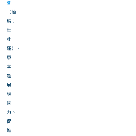
會
（簡
稱：
世
壯
運），
原
本
是
展
現
國
力、
促
進