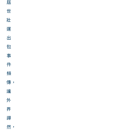
屆
世
壯
運
出
包
事
件
頻
傳，
讓
外
界
譁
然，