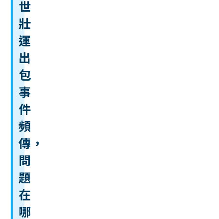
世
壯
運
出
包
事
件
頻
傳，
問
題
在
哪