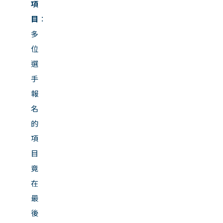
項
目
：
多
位
選
手
報
名
的
項
目
竟
在
最
後