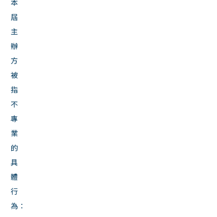
本
屆
主
辦
方
被
指
不
專
業
的
具
體
行
為：