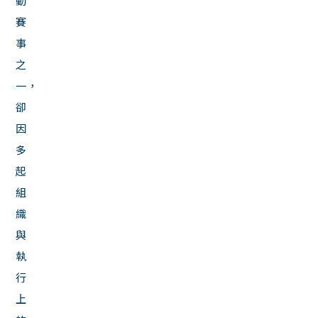
動
賽
事
之
一，
卻
因
多
起
組
織
與
執
行
上