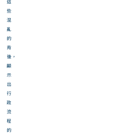
這
些
混
亂
的
背
後，
顯
示
出
行
政
流
程
的