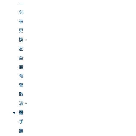
一
刻
被
更
換，
甚
至
無
預
警
取
消。
選
手
無