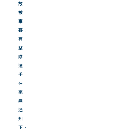
故
被
棄
賽
：
有
整
隊
選
手
在
毫
無
通
知
下，