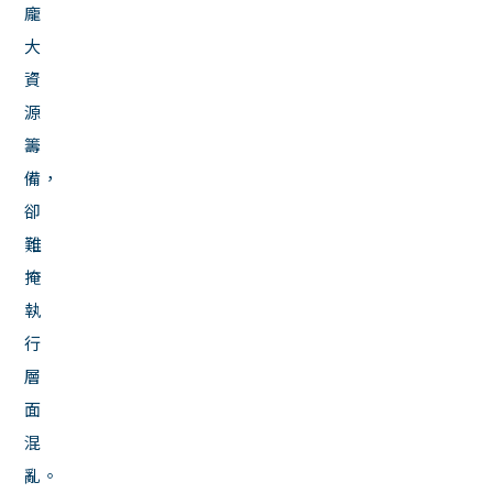
龐
大
資
源
籌
備，
卻
難
掩
執
行
層
面
混
亂。