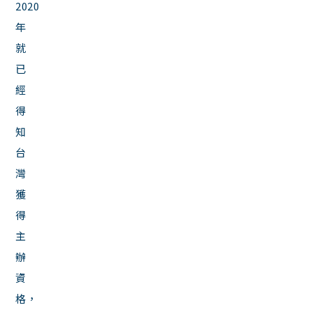
2020
年
就
已
經
得
知
台
灣
獲
得
主
辦
資
格，