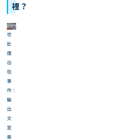
裡？
世
壯
運
出
包
事
件：
輸
出
文
宣
竟