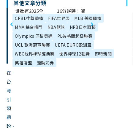
其他文章分類
文
世壯運2025全
16分逆轉！溜
章
CPBL中華職棒
FIFA世界盃
MLB 美國職棒
球注目！台灣
馬對尼克再創
目
MMA 綜合格鬥
NBA籃球
NPB日本職棒
迎接銀髮運動
奇蹟，賽後勝
錄
Olympics 巴黎奧運
PL英格蘭超級聯賽
風潮新里程碑
負關鍵剖析
UCL 歐洲冠軍聯賽
UEFA EURO歐洲盃
WBC世界棒球經典賽
世界棒球12強賽
即時新聞
英雄聯盟
運動彩券
在
台
灣
引
頸
期
盼、