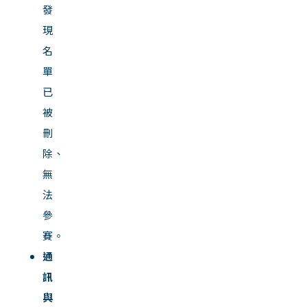
發
現
名
單
已
被
刪
除、
無
法
參
賽。
通
訊
與