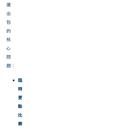
運
出
包
的
核
心
問
題：
臨
時
更
動
比
賽