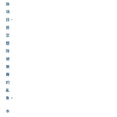
換
項
目、
甚
至
整
隊
被
棄
賽
的
亂
象。
本