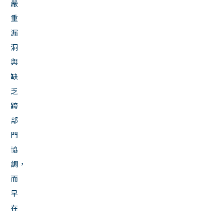
嚴
重
漏
洞
與
缺
乏
跨
部
門
協
調，
而
早
在