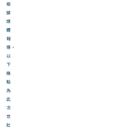
根
據
媒
體
報
導，
以
下
幾
點
為
此
次
世
壯