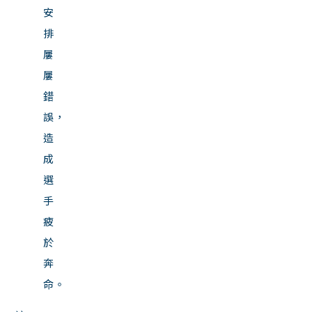
安
排
屢
屢
錯
誤，
造
成
選
手
疲
於
奔
命。