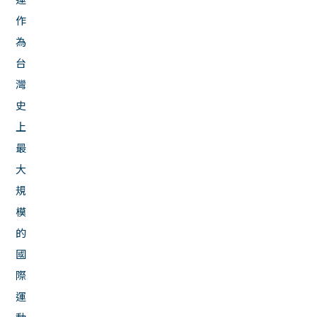
作
為
台
灣
史
上
最
大
規
模
的
國
際
運