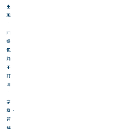
出
現
＂
四
邊
包
繩
不
打
洞
＂
字
樣，
管
理