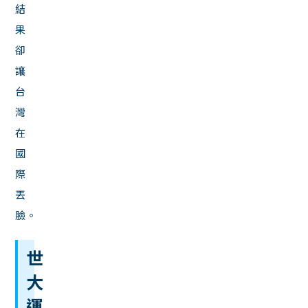
結
果
卻
讓
台
灣
在
國
際
丟
臉。
世
大
運