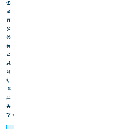
也
讓
許
多
參
賽
者
感
到
錯
愕
與
失
望。