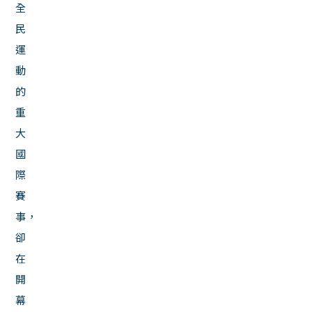
全
民
運
動
的
重
大
國
際
賽
事，
卻
在
開
幕