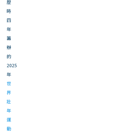
歷
時
四
年
籌
辦
的
2025
年
世
界
壯
年
運
動