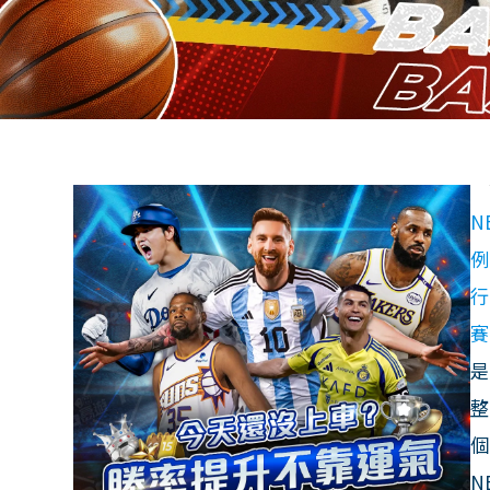
N
例
行
賽
是
整
個
N