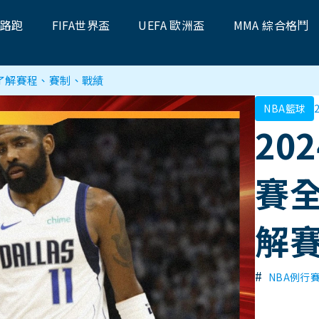
題路跑
FIFA世界盃
UEFA 歐洲盃
MMA 綜合格鬥
一次了解賽程、賽制、戰績
NBA籃球
20
賽
解
#
NBA例行