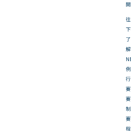
開
往
下
了
解
N
例
行
賽
賽
制
賽
程