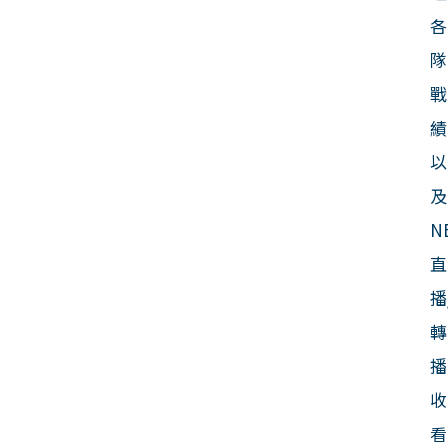
各
隊
戰
績
以
及
N
直
播
轉
播
收
看