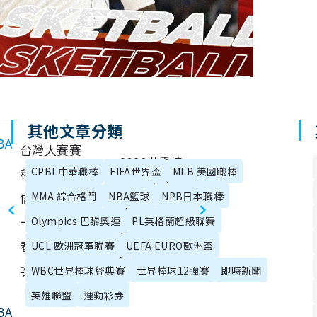
其他文章分類
BA
台灣大賽賽
2026世界棒
CPBL中華職棒
FIFA世界盃
MLB 美國職棒
程、直播 - 中
球經典賽資訊
信兄弟 vs. 統
MMA 綜合格鬥
NBA籃球
NPB日本職棒
統整：賽制、
一獅轉播免費
Olympics 巴黎奧運
PL英格蘭超級聯賽
完整賽程、排
看（G4場
UCL 歐洲冠軍聯賽
UEFA EURO歐洲盃
名一次看！
次）
WBC世界棒球經典賽
世界棒球12強賽
即時新聞
英雄聯盟
運動彩券
BA