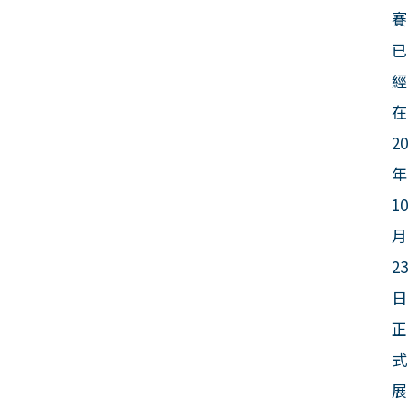
賽
已
經
在
2
年
1
月
2
日
正
式
展