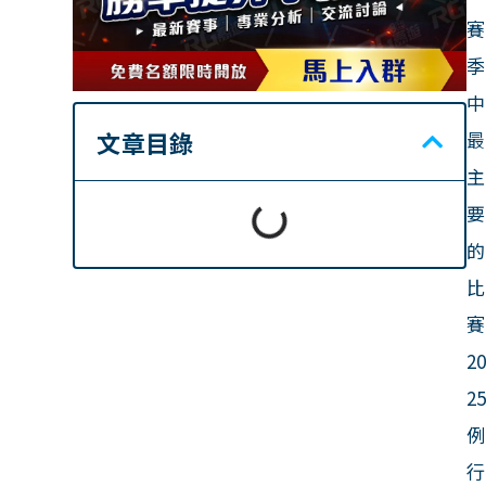
賽
季
中
文章目錄
最
主
要
的
比
賽
20
2
例
行