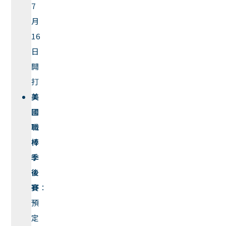
7
月
16
日
開
打
美
國
職
棒
季
後
賽
：
預
定