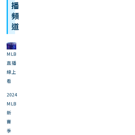
播
頻
道
MLB
直播
線上
看
2024
MLB
新
賽
季