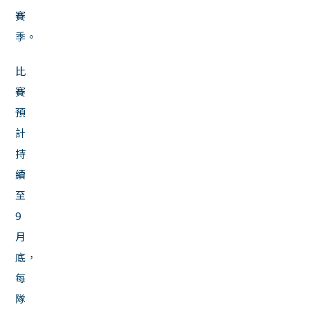
賽
季。
比
賽
預
計
持
續
至
9
月
底，
每
隊