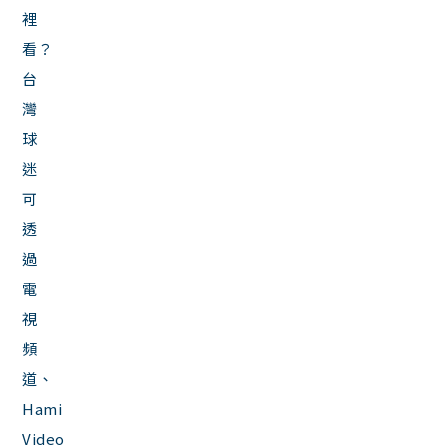
裡
看？
台
灣
球
迷
可
透
過
電
視
頻
道、
Hami
Video