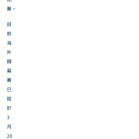
賽。
目
前
海
外
開
幕
賽
已
經
於
3
月
20