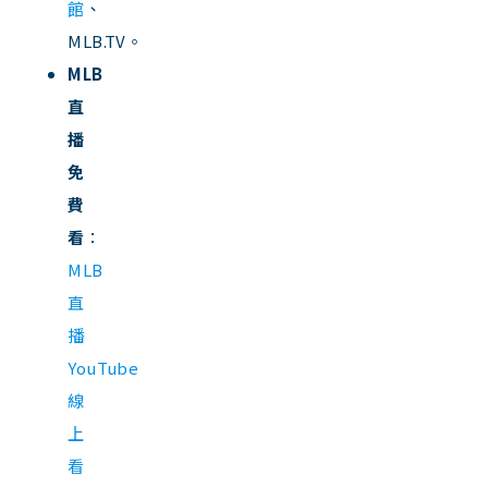
館
、
MLB.TV。
MLB
直
播
免
費
看
：
MLB
直
播
YouTube
線
上
看