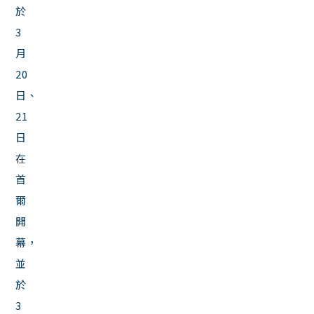
於
3
月
20
日、
21
日
在
首
爾
開
幕，
並
於
3