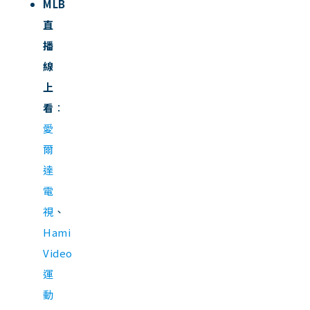
MLB
直
播
線
上
看
：
愛
爾
達
電
視
、
Hami
Video
運
動