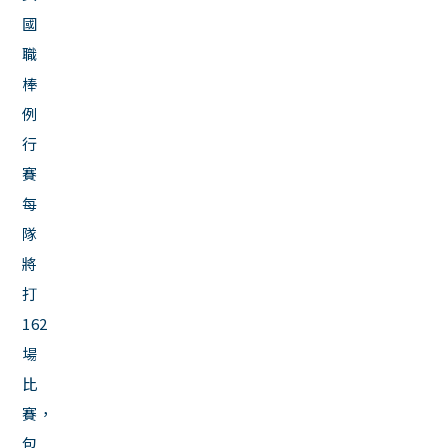
國
職
棒
例
行
賽
每
隊
將
打
162
場
比
賽，
包