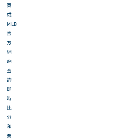
頁
或
MLB
官
方
網
站
查
詢
即
時
比
分
和
賽