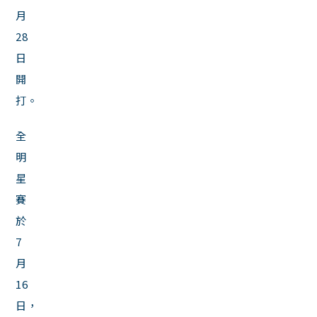
月
28
日
開
打。
全
明
星
賽
於
7
月
16
日，