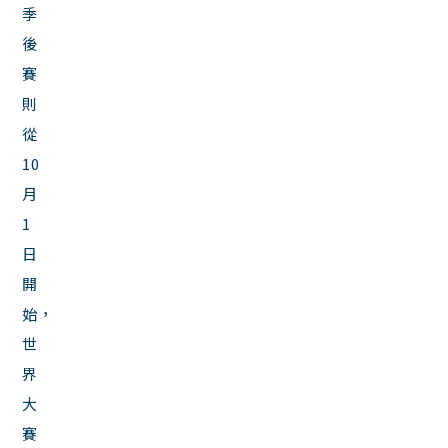
季
後
賽
則
從
10
月
1
日
開
始，
世
界
大
賽