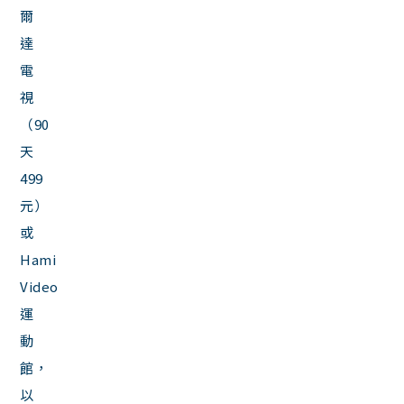
爾
達
電
視
（90
天
499
元）
或
Hami
Video
運
動
館，
以