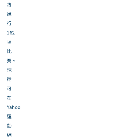
將
進
行
162
場
比
賽。
球
迷
可
在
Yahoo
運
動
網