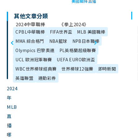
美國職棒直播
其他文章分類
文
2024中華職棒
《拳上2024》
章
CPBL中華職棒
FIFA世界盃
MLB 美國職棒
規則更新！全
統神、蹦闆拳
目
MMA 綜合格鬥
NBA籃球
NPB日本職棒
壘打、延長
上比賽時間、
錄
Olympics 巴黎奧運
PL英格蘭超級聯賽
賽、季後賽新
售票資訊一次
UCL 歐洲冠軍聯賽
UEFA EURO歐洲盃
規範總整理！
看！
WBC世界棒球經典賽
世界棒球12強賽
即時新聞
英雄聯盟
運動彩券
2024
年
MLB
直
播
哪