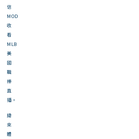
信
MOD
收
看
MLB
美
國
職
棒
直
播。
緯
來
體