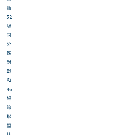
括
52
場
同
分
區
對
戰
和
46
場
跨
聯
盟
比