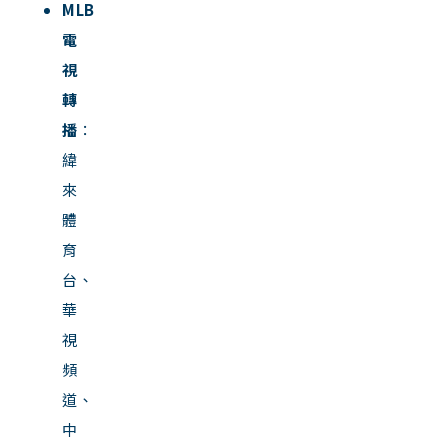
MLB
電
視
轉
播
：
緯
來
體
育
台、
華
視
頻
道、
中