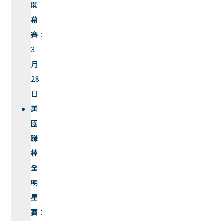
開
幕
賽
：
3
月
28
日
美
國
職
棒
全
明
星
賽
：