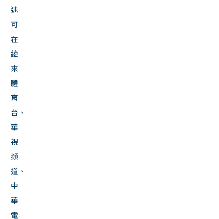
迷
可
在
緯
來
體
育
台、
華
視
頻
道、
中
華
電