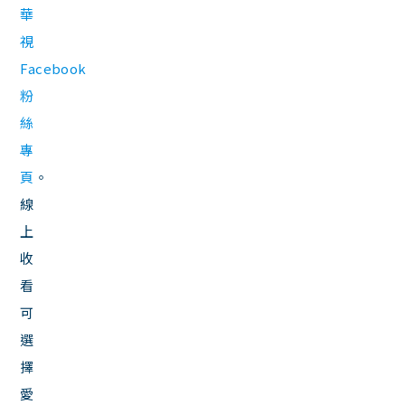
華
視
Facebook
粉
絲
專
頁
。
線
上
收
看
可
選
擇
愛