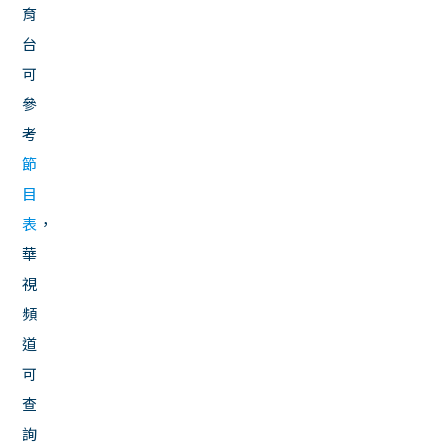
育
台
可
參
考
節
目
表
，
華
視
頻
道
可
查
詢