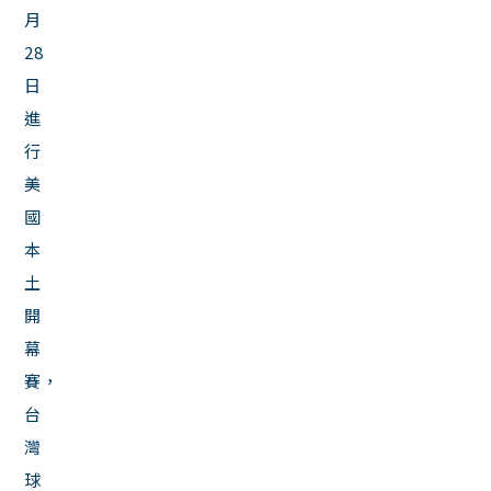
月
28
日
進
行
美
國
本
土
開
幕
賽，
台
灣
球