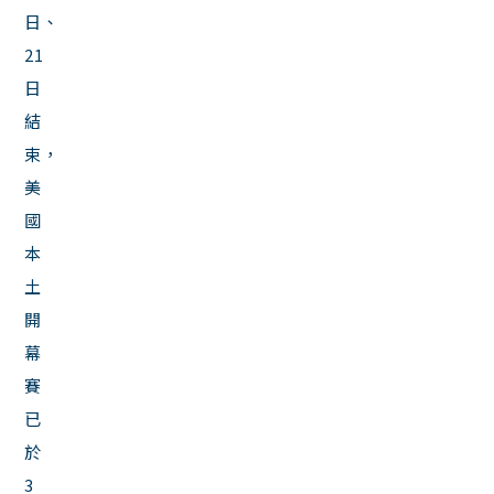
日、
21
日
結
束，
美
國
本
土
開
幕
賽
已
於
3