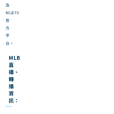
及
MLB.TV
官
方
平
台。
MLB
直
播、
轉
播
資
訊：