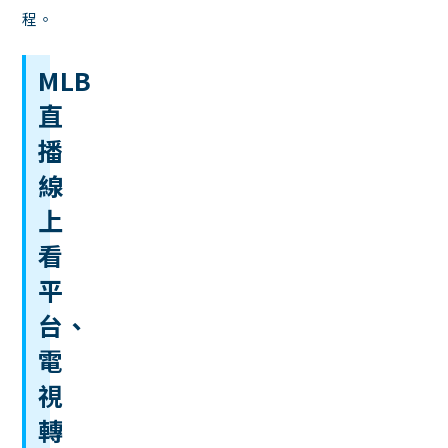
程。
MLB
直
播
線
上
看
平
台、
電
視
轉