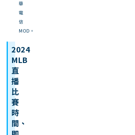
華
電
信
MOD。
2024
MLB
直
播
比
賽
時
間、
即