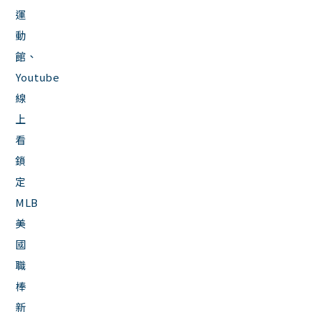
運
動
館、
Youtube
線
上
看
鎖
定
MLB
美
國
職
棒
新