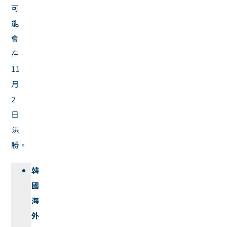
可
能
會
在
11
月
2
日
決
勝。
韓
國
海
外