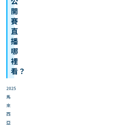
公
開
賽
直
播
哪
裡
看？
2025
馬
來
西
亞