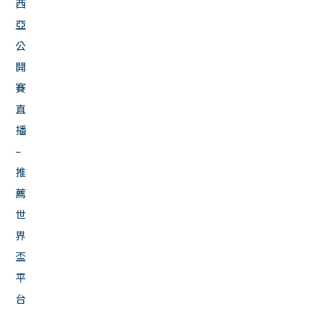
西
亞
公
開
賽
直
播
–
推
薦
世
界
盃
平
台