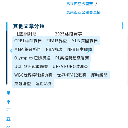
/
馬來西亞公開賽
馬來西亞公開賽直播
其他文章分類
文
【籃網對溜
2025路跑賽事
章
CPBL中華職棒
FIFA世界盃
MLB 美國職棒
馬】NBA直播
行事曆：主題
目
MMA 綜合格鬥
NBA籃球
NPB日本職棒
線上看、運彩
路跑活動、報
錄
Olympics 巴黎奧運
PL英格蘭超級聯賽
下注、比賽亮
名資訊一篇
UCL 歐洲冠軍聯賽
UEFA EURO歐洲盃
點
看！
WBC世界棒球經典賽
世界棒球12強賽
即時新聞
英雄聯盟
運動彩券
馬
來
西
亞
公