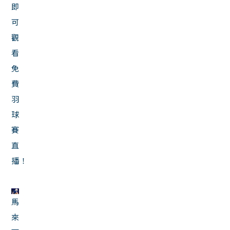
即
可
觀
看
免
費
羽
球
賽
直
播！
馬
來