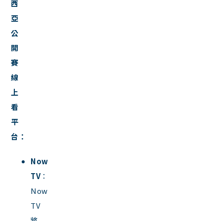
西
亞
公
開
賽
線
上
看
平
台：
Now
TV
：
Now
TV
將