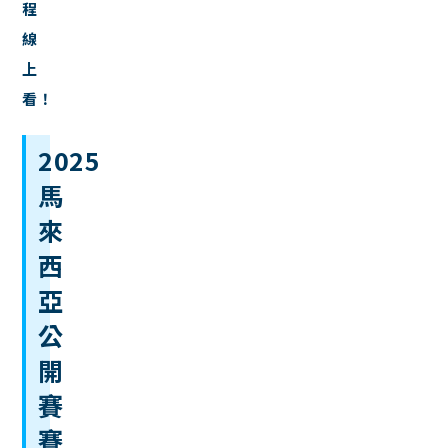
程
線
上
看！
2025
馬
來
西
亞
公
開
賽
賽