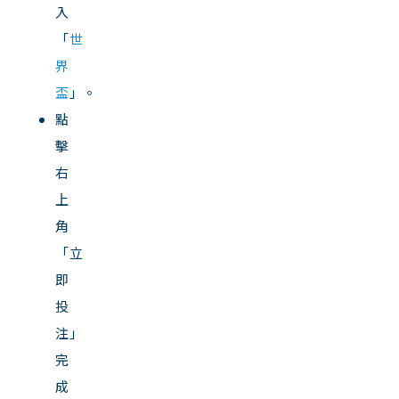
入
「
世
界
盃
」。
點
擊
右
上
角
「立
即
投
注」
完
成