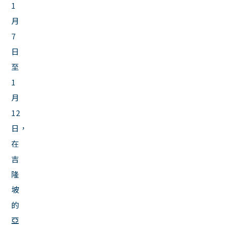
1
月
7
日
至
1
月
12
日，
在
吉
隆
坡
的
亞