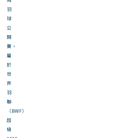
羽
球
公
開
賽，
屬
於
世
界
羽
聯
（BWF）
超
級