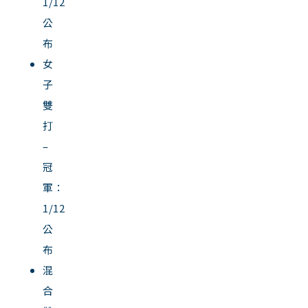
1/12
公
布
女
子
雙
打
–
冠
軍：
1/12
公
布
混
合