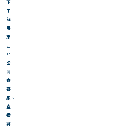
下
了
解
馬
來
西
亞
公
開
賽
賽
果、
直
播
賽