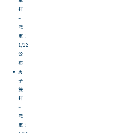
單
打
–
冠
軍：
1/12
公
布
男
子
雙
打
–
冠
軍：