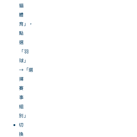
貓
體
育」，
點
選
「羽
球」
→「選
擇
賽
事
組
別」
切
換