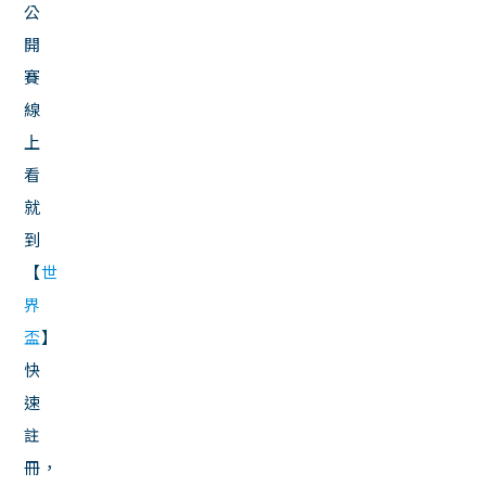
公
開
賽
線
上
看
就
到
【
世
界
盃
】
快
速
註
冊，