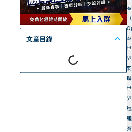
賽
（
O
文章目錄
為
世
界
羽
聯
世
界
巡
迴
賽