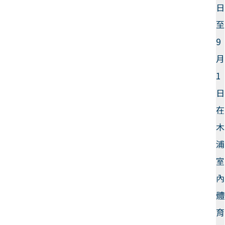
日
至
9
月
1
日
在
木
浦
室
內
體
育