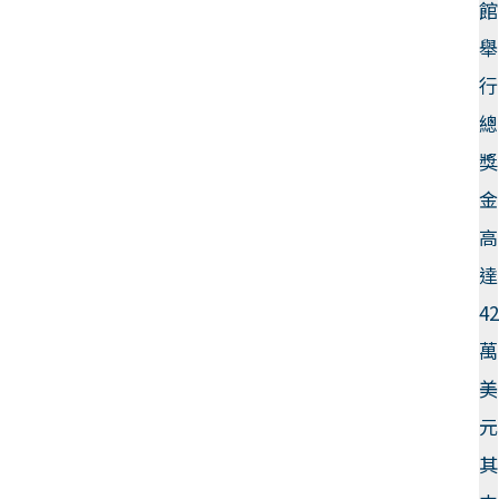
館
舉
行
總
獎
金
高
達
4
萬
美
元
其