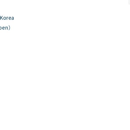
Korea
pen）