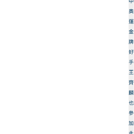
中
奧
運
金
牌
好
手
王
齊
麟
也
參
加
此