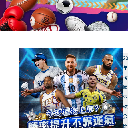
2
年
韓
國
羽
球
公
開