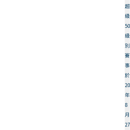
超
級
5
級
別
賽
事
於
2
年
8
月
2