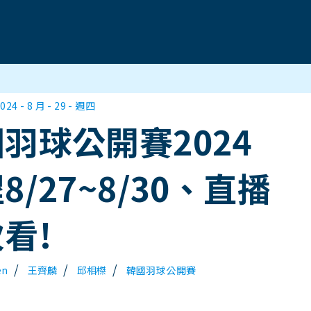
024 - 8 月 - 29 - 週四
羽球公開賽2024
8/27~8/30、直播
看!
/
/
/
en
王齊麟
邱相榤
韓國羽球公開賽