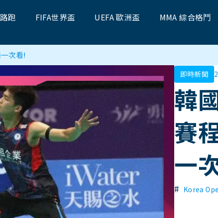
題路跑
FIFA世界盃
UEFA 歐洲盃
MMA 綜合格鬥
播一次看!
即時新聞
2
韓國
賽程
一次
#
Korea Op