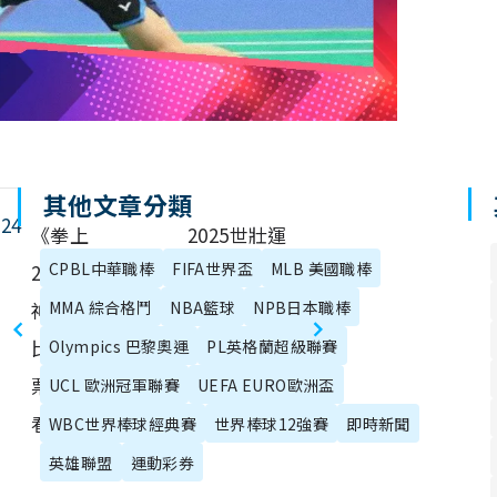
其他文章分類
024
《拳上
2025世壯運
CPBL中華職棒
FIFA世界盃
MLB 美國職棒
2024》統
將在台灣舉
神、蹦闆拳上
MMA 綜合格鬥
NBA籃球
辦！比賽項
NPB日本職棒
比賽時間、售
目、報名資
Olympics 巴黎奧運
PL英格蘭超級聯賽
票資訊一次
格、直播一次
UCL 歐洲冠軍聯賽
UEFA EURO歐洲盃
看！
看！
WBC世界棒球經典賽
世界棒球12強賽
即時新聞
英雄聯盟
運動彩券