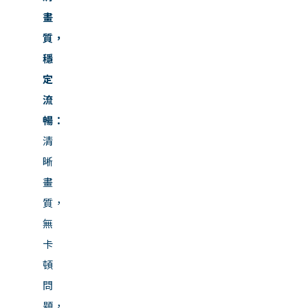
畫
質，
穩
定
流
暢：
清
晰
畫
質，
無
卡
頓
問
題，