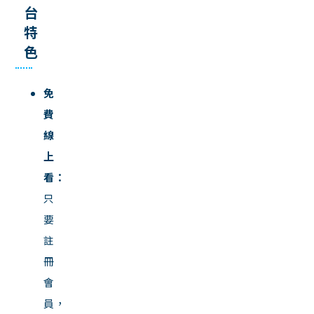
台
特
色
免
費
線
上
看：
只
要
註
冊
會
員，