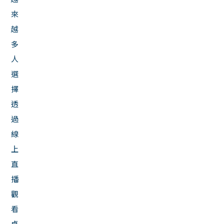
來
越
多
人
選
擇
透
過
線
上
直
播
觀
看
桌