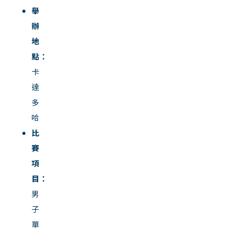
舉
辦
地
點：
卡
達
多
哈
比
賽
項
目：
男
子
單