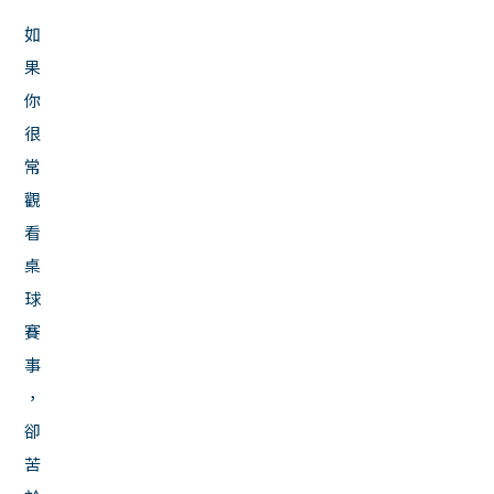
如
果
你
很
常
觀
看
桌
球
賽
事
，
卻
苦