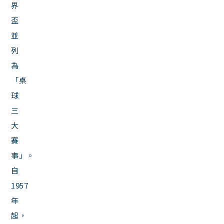
界
盃
並
列
為
「桌
球
三
大
賽
事」。
自
1957
年
起，