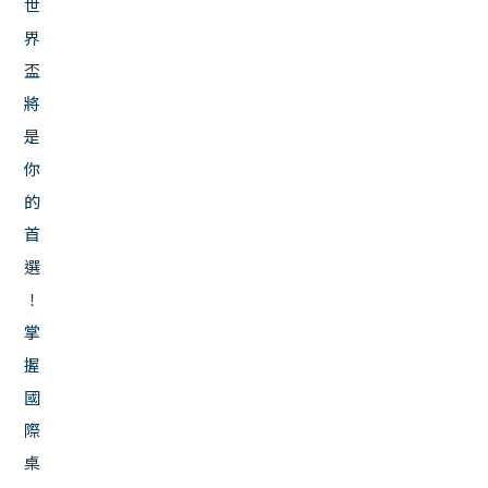
世
界
盃
將
是
你
的
首
選
！
掌
握
國
際
桌