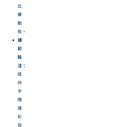
比
賽
動
態。
運
彩
投
注：
提
供
手
機
運
彩
投