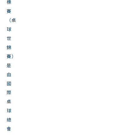
標
賽
（桌
球
世
錦
賽）
是
由
國
際
桌
球
總
會