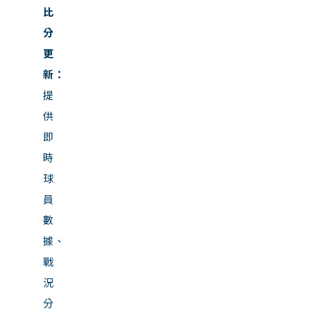
比
分
更
新：
提
供
即
時
球
員
數
據、
戰
況
分