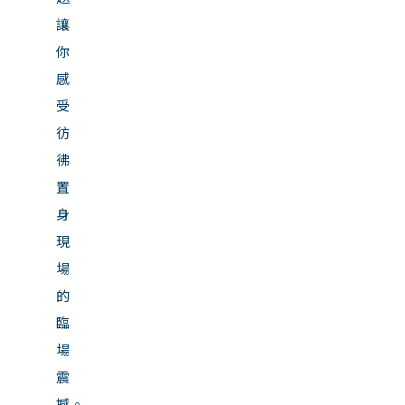
讓
你
感
受
彷
彿
置
身
現
場
的
臨
場
震
撼。