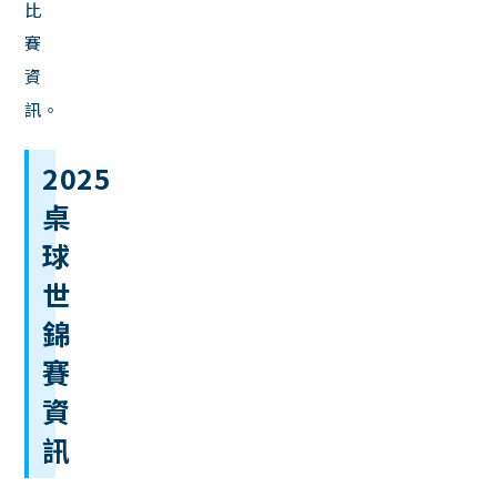
比
賽
資
訊。
2025
桌
球
世
錦
賽
資
訊