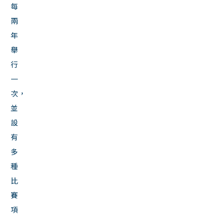
每
兩
年
舉
行
一
次，
並
設
有
多
種
比
賽
項