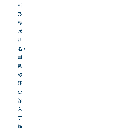
析
及
球
隊
排
名，
幫
助
球
迷
更
深
入
了
解