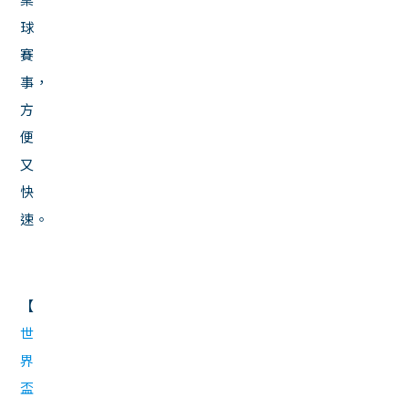
球
賽
事，
方
便
又
快
速。
【
世
界
盃