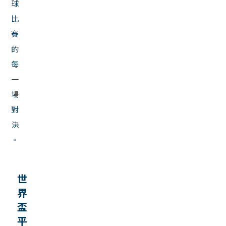
球
比
賽
的
每
一
場
對
決
。
世
界
盃
平