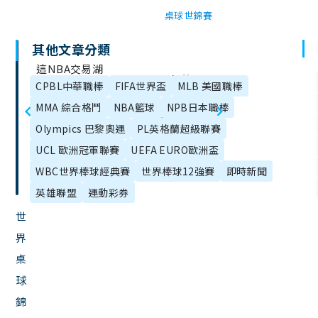
桌球世錦賽
其他文章分類
文
這NBA交易湖
NBA交易整理 /
章
CPBL中華職棒
FIFA世界盃
MLB 美國職棒
人太扯！AD換
目
2024-25季中球
MMA 綜合格鬥
NBA籃球
NPB日本職棒
獨行俠Luka
錄
員異動名單懶
Olympics 巴黎奧運
PL英格蘭超級聯賽
Doncic，球迷
人包
UCL 歐洲冠軍聯賽
UEFA EURO歐洲盃
全炸鍋！
WBC世界棒球經典賽
世界棒球12強賽
即時新聞
英雄聯盟
運動彩券
世
界
桌
球
錦