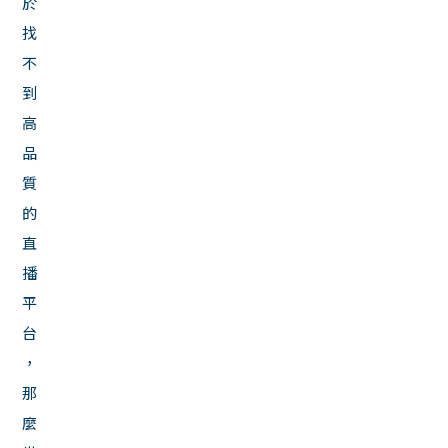
於
找
不
到
高
品
質
的
直
播
平
台
，
那
麼