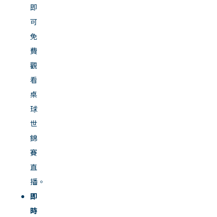
即
可
免
費
觀
看
桌
球
世
錦
賽
直
播。
即
時