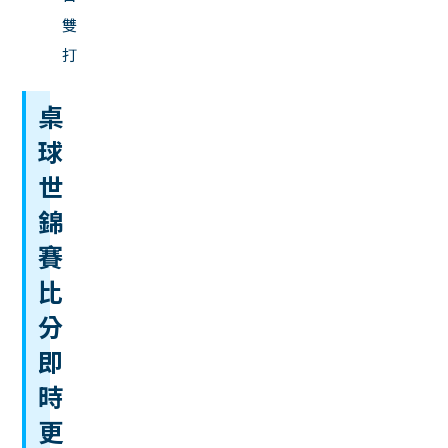
雙
打
桌
球
世
錦
賽
比
分
即
時
更