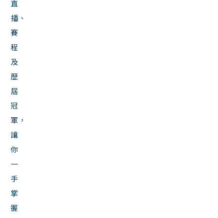
直
播、
賽
程
及
歷
屆
冠
軍，
讓
你
一
手
掌
握