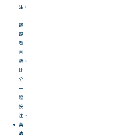
注，
一
邊
觀
看
直
播、
比
分，
一
邊
投
注。
高
清