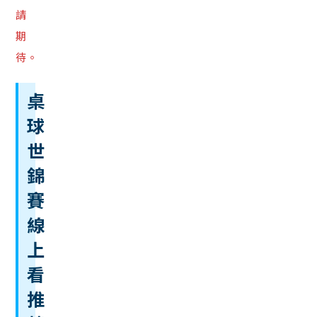
請
期
待。
桌
球
世
錦
賽
線
上
看
推