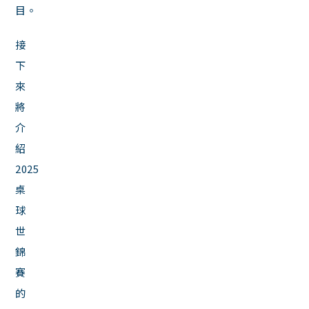
目。
接
下
來
將
介
紹
2025
桌
球
世
錦
賽
的