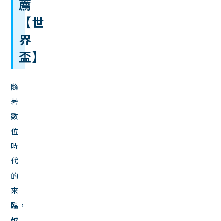
薦
【世
界
盃】
隨
著
數
位
時
代
的
來
臨，
越