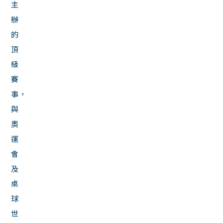
主
辦
的
頂
級
賽
事，
與
奧
運
會
及
桌
球
世