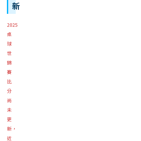
新
2025
桌
球
世
錦
賽
比
分
尚
未
更
新，
近