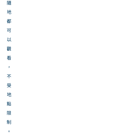
隨
地
都
可
以
觀
看
，
不
受
地
點
限
制
。