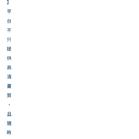
】
平
台
不
只
提
供
高
清
畫
質
，
且
隨
時