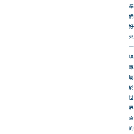
準
備
好
來
一
場
專
屬
於
世
界
盃
的