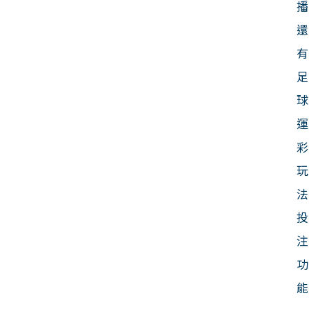
播
還
有
足
球
運
彩
玩
法
投
注
功
能