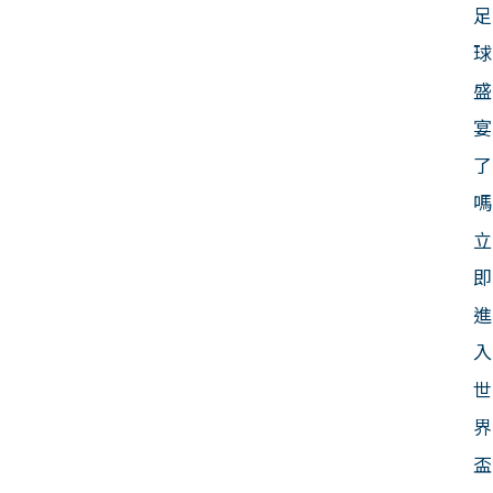
足
球
盛
宴
了
嗎
立
即
進
入
世
界
盃