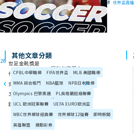
#
世界盃直
其他文章分類
026
世足金靴獎是
運彩怎麼買？
CPBL中華職棒
FIFA世界盃
MLB 美國職棒
什麼？金球、
世足運彩投
金靴、金手套
MMA 綜合格鬥
NBA籃球
NPB日本職棒
注、玩法一次
3大足球獎3分
Olympics 巴黎奧運
PL英格蘭超級聯賽
理解！
鐘搞懂！
UCL 歐洲冠軍聯賽
UEFA EURO歐洲盃
WBC世界棒球經典賽
世界棒球12強賽
即時新聞
英雄聯盟
運動彩券