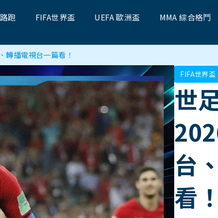
題路跑
FIFA世界盃
UEFA 歐洲盃
MMA 綜合格鬥
台、轉播電視台一篇看！
FIFA世界盃
世
20
台
看