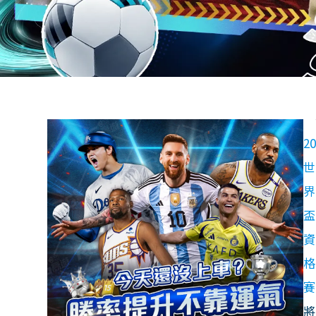
2
世
界
盃
資
格
賽
將