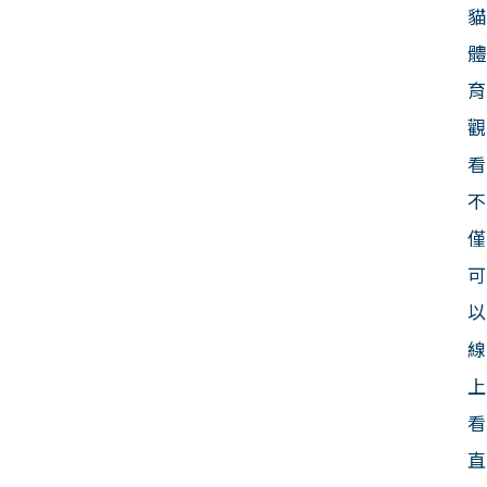
貓
體
育
觀
看
不
僅
可
以
線
上
看
直