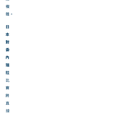
複
雜。
日
本
對
委
內
瑞
拉
比
賽
將
直
接