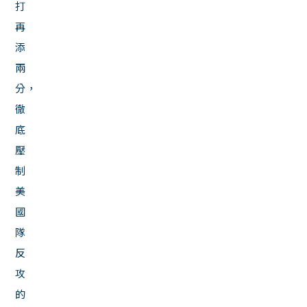
打
再
添
兩
分，
徹
底
壓
制
美
國
隊
反
攻
的