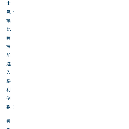
士
氣，
讓
比
賽
提
前
進
入
勝
利
倒
數！
投