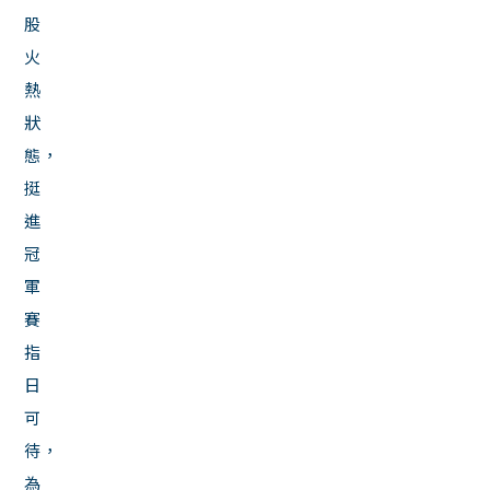
股
火
熱
狀
態，
挺
進
冠
軍
賽
指
日
可
待，
為