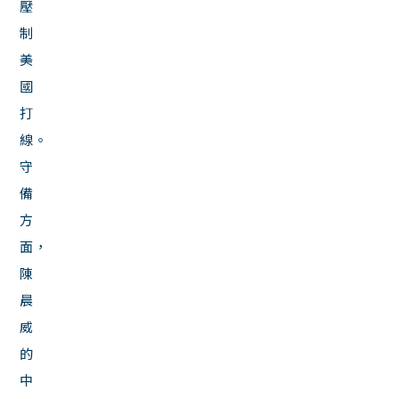
壓
制
美
國
打
線。
守
備
方
面，
陳
晨
威
的
中