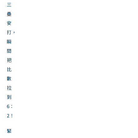
三
壘
安
打，
瞬
間
把
比
數
拉
到
6：
2！
緊