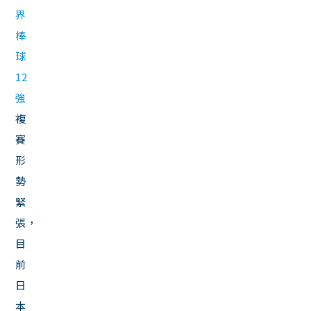
界
棒
球
12
強
複
賽
形
勢
緊
張，
目
前
日
本