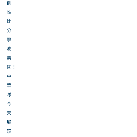
倒
性
比
分
擊
敗
美
國！
中
華
隊
今
天
展
現