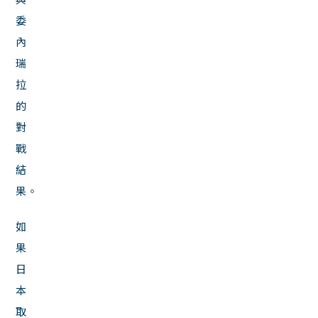
委
內
瑞
拉
的
對
戰
結
果。
如
果
日
本
取