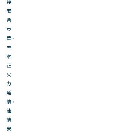
接
著
岳
東
華、
林
家
正
火
力
延
續，
連
續
安