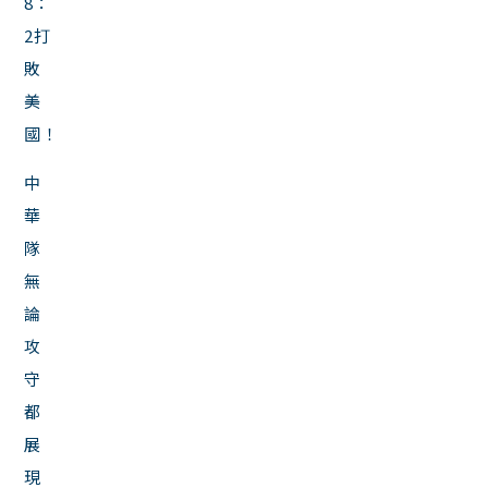
8：
2打
敗
美
國！
中
華
隊
無
論
攻
守
都
展
現