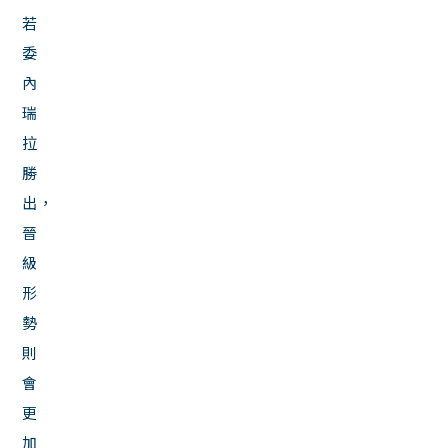
若
委
內
瑞
拉
勝
出，
晉
級
形
勢
則
會
更
加