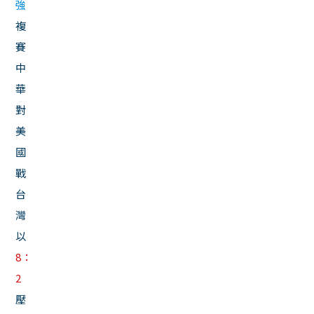
強
複
賽
中
華
對
美
國
戰
台
灣
以
8：
2
壓