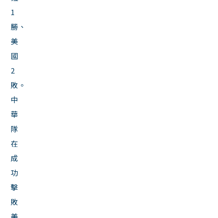
1
勝、
美
國
2
敗。
中
華
隊
在
成
功
擊
敗
美