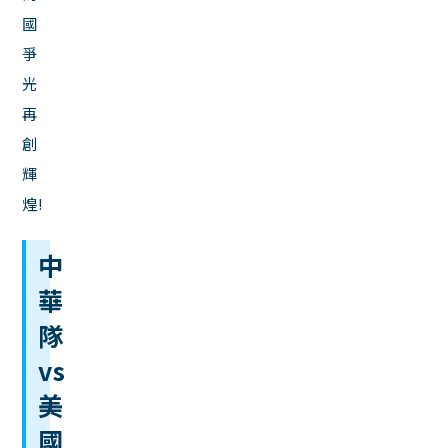
國
爭
光
再
創
輝
煌!
中
華
隊
vs
美
國