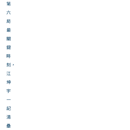
第
六
局
最
關
鍵
時
刻，
江
坤
宇
一
記
清
壘