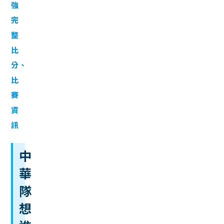
強
完
整
比
分、
比
賽
資
訊
中
華
隊
想