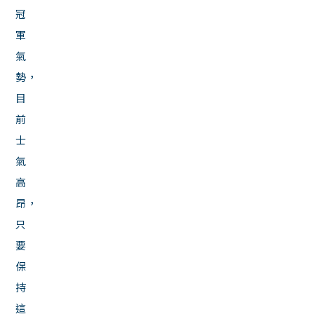
冠
軍
氣
勢，
目
前
士
氣
高
昂，
只
要
保
持
這