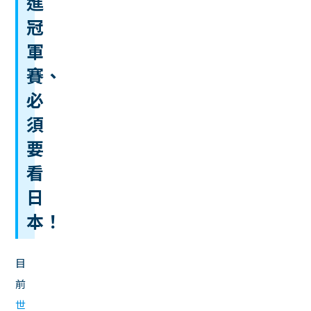
進
冠
軍
賽、
必
須
要
看
日
本！
目
前
世