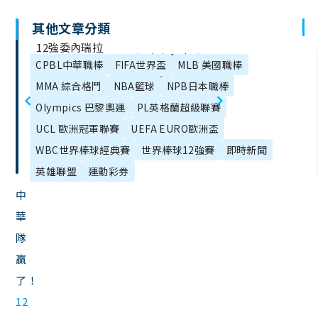
其他文章分類
文
12強委內瑞拉
週六台日大戰
章
CPBL中華職棒
FIFA世界盃
MLB 美國職棒
日本關鍵對決
目
複賽18:00開打!
MMA 綜合格鬥
NBA籃球
NPB日本職棒
11/22登場！線
錄
若打敗日本台
Olympics 巴黎奧運
PL英格蘭超級聯賽
上看直播平
灣將前進冠軍
UCL 歐洲冠軍聯賽
UEFA EURO歐洲盃
台、先發投手
賽！
WBC世界棒球經典賽
世界棒球12強賽
即時新聞
整理
英雄聯盟
運動彩券
中
華
隊
贏
了！
12