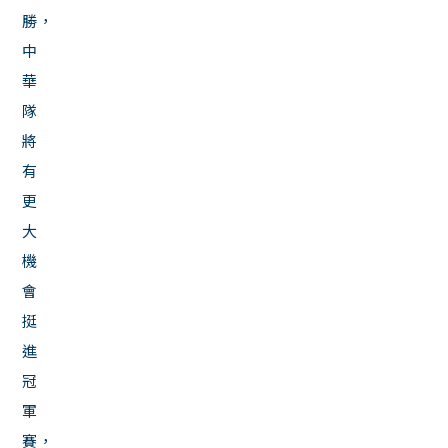
勝，
中
華
隊
將
有
更
大
機
會
挺
進
冠
軍
賽，