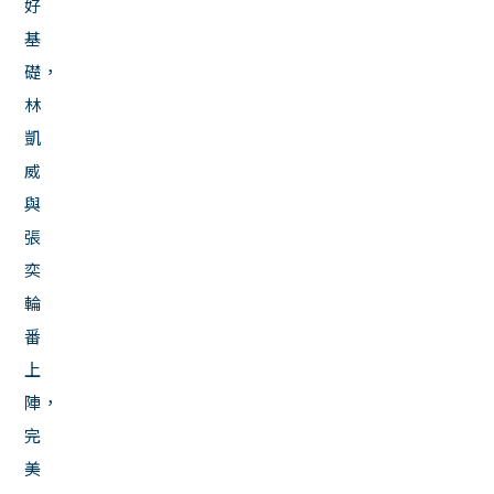
好
基
礎，
林
凱
威
與
張
奕
輪
番
上
陣，
完
美