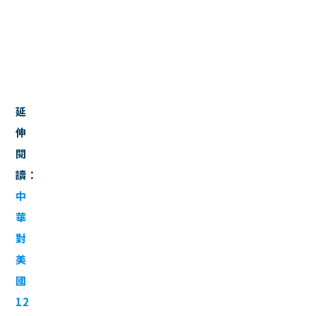
美
國
比
分
延
伸
閱
讀：
中
華
對
美
國
12