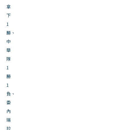
拿
下
1
勝、
中
華
隊
1
勝
1
負、
委
內
瑞
拉