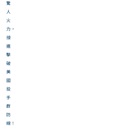
驚
人
火
力，
接
連
擊
破
美
國
投
手
群
防
線！