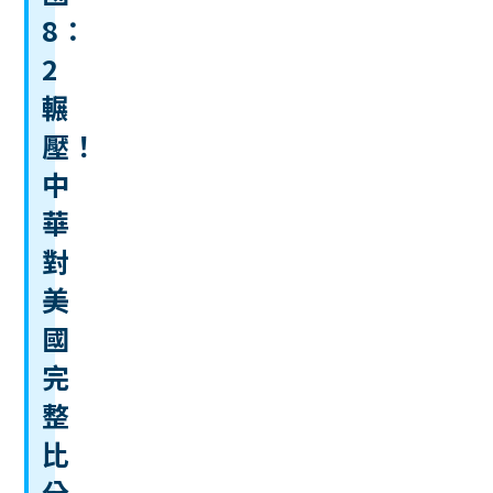
8：
2
輾
壓！
中
華
對
美
國
完
整
比
分