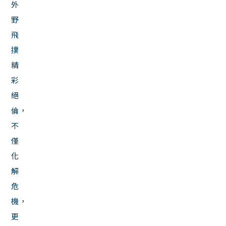
外
野
飛
撲
精
彩
絕
倫，
不
僅
化
解
危
機，
更