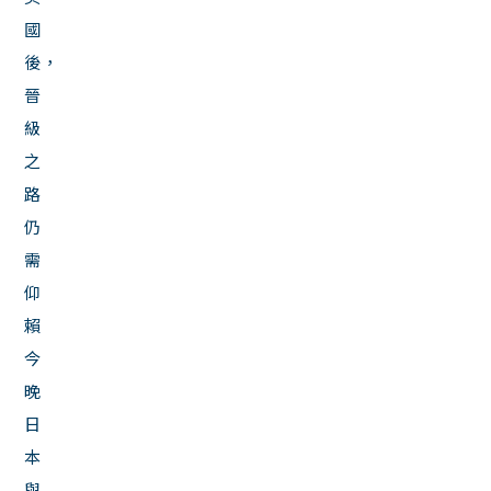
國
後，
晉
級
之
路
仍
需
仰
賴
今
晚
日
本
與