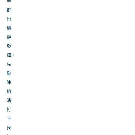
手
群
也
穩
健
發
揮，
先
發
陳
柏
清
打
下
良