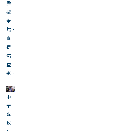
震
撼
全
場，
贏
得
滿
堂
彩。
中
華
隊
以