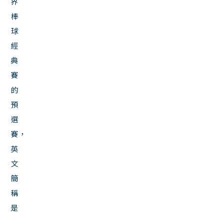
界
棒
球
經
典
賽
的
預
選
賽，
英
文
簡
稱
是