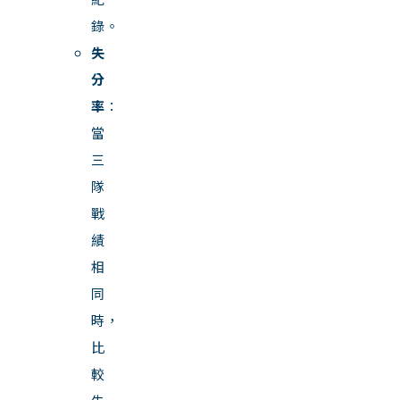
錄。
失
分
率
：
當
三
隊
戰
績
相
同
時，
比
較