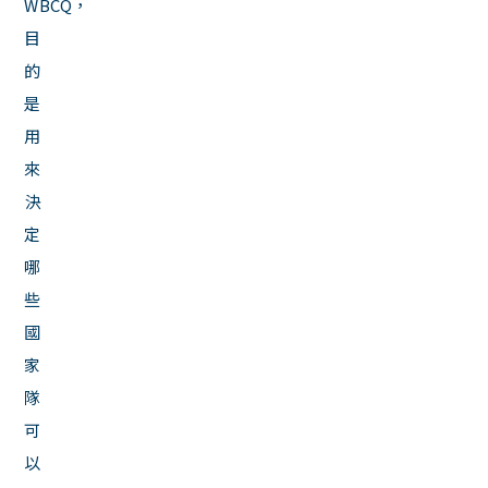
WBCQ，
目
的
是
用
來
決
定
哪
些
國
家
隊
可
以