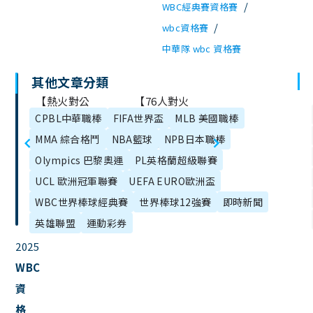
/
WBC經典賽資格賽
/
wbc資格賽
中華隊 wbc 資格賽
其他文章分類
文
【熱火對公
【76人對火
章
CPBL中華職棒
FIFA世界盃
MLB 美國職棒
鹿】NBA直播
箭】NBA直播
目
MMA 綜合格鬥
NBA籃球
NPB日本職棒
LIVE線上看、
LIVE線上看、
錄
Olympics 巴黎奧運
PL英格蘭超級聯賽
11/27美國職籃
11/28美國職籃
UCL 歐洲冠軍聯賽
UEFA EURO歐洲盃
轉播
轉播
WBC世界棒球經典賽
世界棒球12強賽
即時新聞
英雄聯盟
運動彩券
2025
WBC
資
格