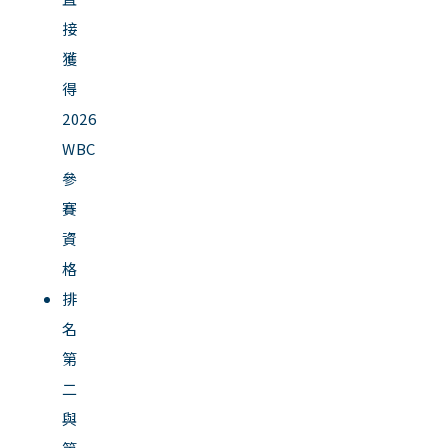
接
獲
得
2026
WBC
參
賽
資
格
排
名
第
二
與