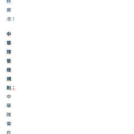
終
席
次！
中
華
隊
晉
級
規
則：
中
華
隊
需
在