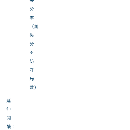
失
分
率
（總
失
分
÷
防
守
局
數）
延
伸
閱
讀：