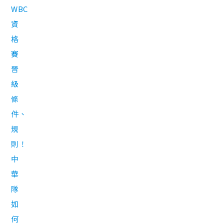
WBC
資
格
賽
晉
級
條
件、
規
則！
中
華
隊
如
何