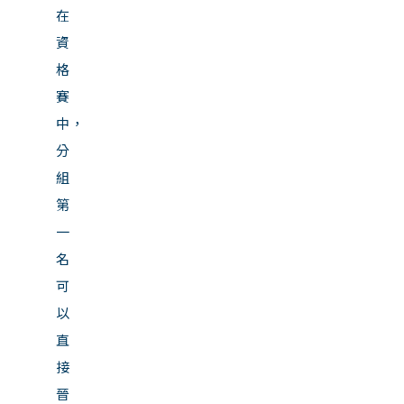
在
資
格
賽
中，
分
組
第
一
名
可
以
直
接
晉