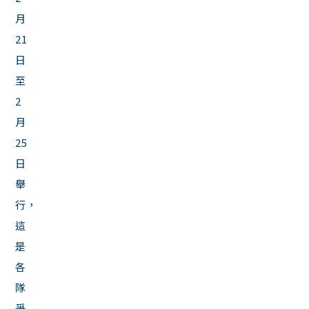
月
21
日
至
2
月
25
日
舉
行，
這
是
各
隊
爭