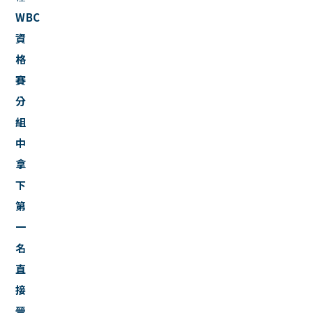
WBC
資
格
賽
分
組
中
拿
下
第
一
名
直
接
晉