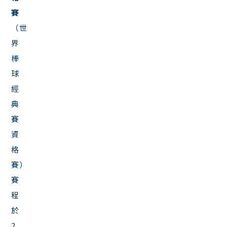
賽
（世
界
棒
球
經
典
賽
資
格
賽）
賽
程
於
2