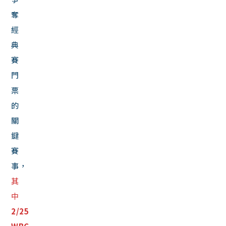
奪
經
典
賽
門
票
的
關
鍵
賽
事，
其
中
2/25