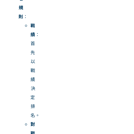
規
則
：
戰
績
：
首
先
以
戰
績
決
定
排
名。
對
戰