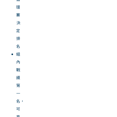
環
賽
決
定
排
名
組
內
戰
績
第
一
名，
可
直