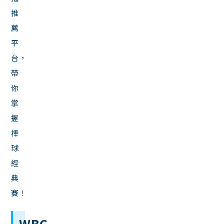
推
薦
平
台，
帶
你
掌
握
棒
球
經
典
賽！
WBC