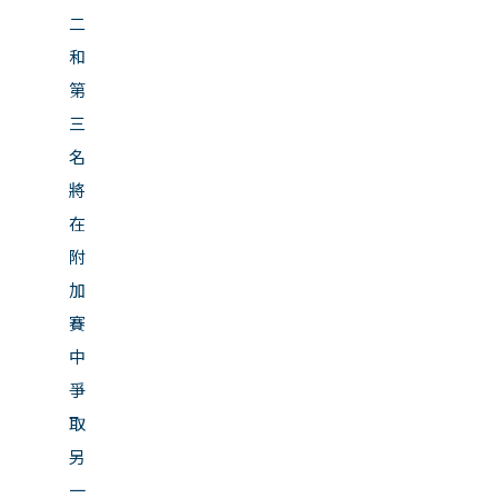
二
和
第
三
名
將
在
附
加
賽
中
爭
取
另
一