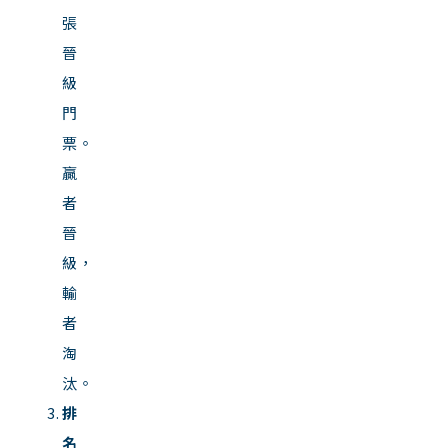
張
晉
級
門
票。
贏
者
晉
級，
輸
者
淘
汰。
排
名