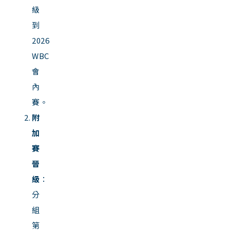
級
到
2026
WBC
會
內
賽。
附
加
賽
晉
級
：
分
組
第