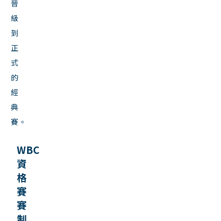
晉
級
到
正
式
的
經
典
賽。
WBC
資
格
賽
賽
制