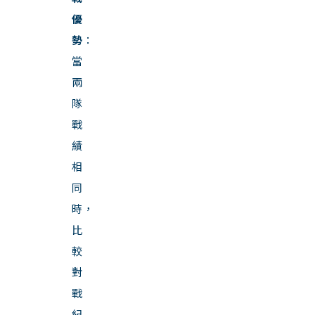
優
勢
：
當
兩
隊
戰
績
相
同
時，
比
較
對
戰
紀