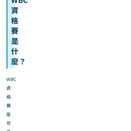
資
格
賽
是
什
麼？
WBC
資
格
賽
是
世