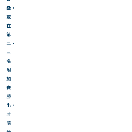
級，
或
在
第
二、
三
名
附
加
賽
勝
出
，
才
能
晉