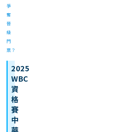
爭
奪
晉
級
門
票？
2025
WBC
資
格
賽
中
華