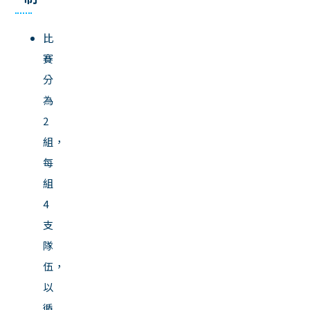
比
賽
分
為
2
組，
每
組
4
支
隊
伍，
以
循