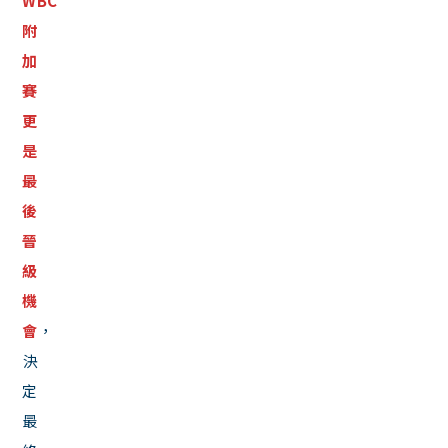
WBC
附
加
賽
更
是
最
後
晉
級
機
會
，
決
定
最