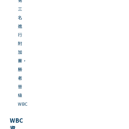
第
三
名
進
行
附
加
賽，
勝
者
晉
級
WBC
WBC
資