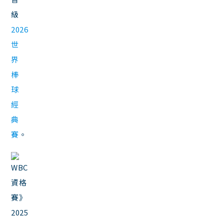
級
2026
世
界
棒
球
經
典
賽
。