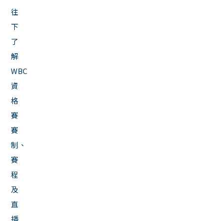
往
下
了
解
WBC
資
格
賽
賽
制、
賽
程
及
直
播