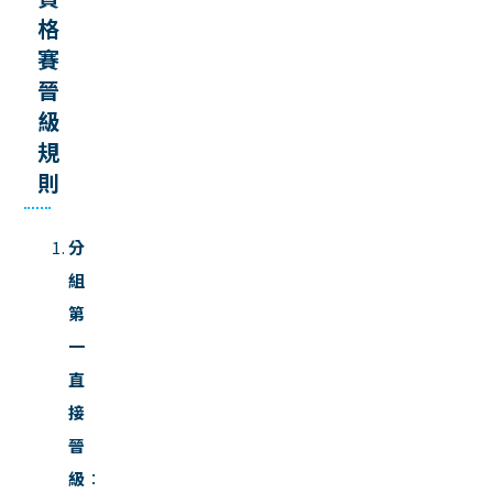
格
賽
晉
級
規
則
分
組
第
一
直
接
晉
級
：