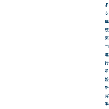
多
支
傳
統
豪
門
進
行
重
整
新
賽
季