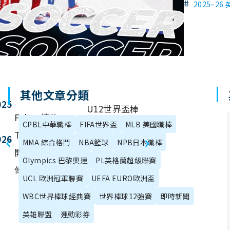
#
2025–26
其他文章分類
025
U12世界盃棒
Faker 續約
CPBL中華職棒
FIFA世界盃
MLB 美國職棒
球賽｜比賽制
T1 消息公
026
MMA 綜合格鬥
NBA籃球
度、歷屆戰績
NPB日本職棒
開！英雄聯盟
與台灣表現總
Olympics 巴黎奧運
PL英格蘭超級聯賽
傳奇未完待續
整理
UCL 歐洲冠軍聯賽
UEFA EURO歐洲盃
WBC世界棒球經典賽
世界棒球12強賽
即時新聞
英雄聯盟
運動彩券