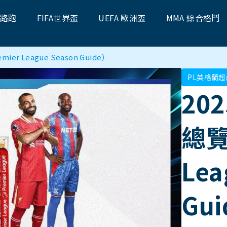
題路跑
FIFA世界盃
UEFA 歐洲盃
MMA 綜合格鬥
er League Season Guide）
PL英格蘭
20
總覽
Lea
Gu