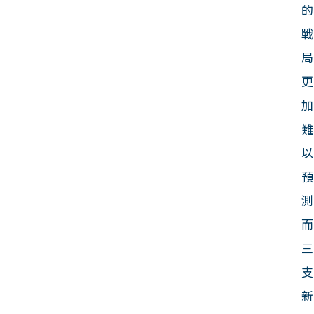
的
戰
局
更
加
難
以
預
測
而
三
支
新