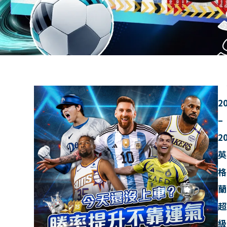
2
–
2
英
格
蘭
超
級