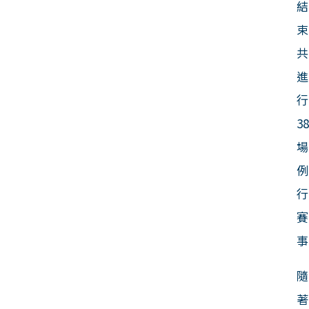
結
束
共
進
行
3
場
例
行
賽
事
隨
著