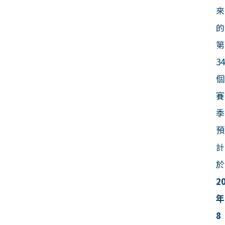
來
的
第
3
個
賽
季
預
計
於
2
年
8