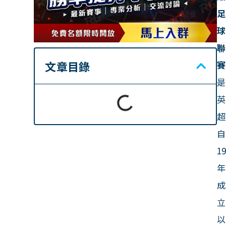
足
球
聯
文章目錄
賽
是
英
超
自
1
年
成
立
以